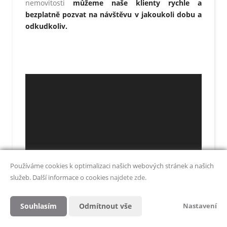
nemovitosti
můžeme naše klienty rychle a
bezplatně pozvat na návštěvu v jakoukoli dobu a
odkudkoliv.
Používáme cookies k optimalizaci našich webových stránek a našich
služeb. Další informace o cookies
najdete zde
.
Souhlasím
Odmítnout vše
Nastavení
7