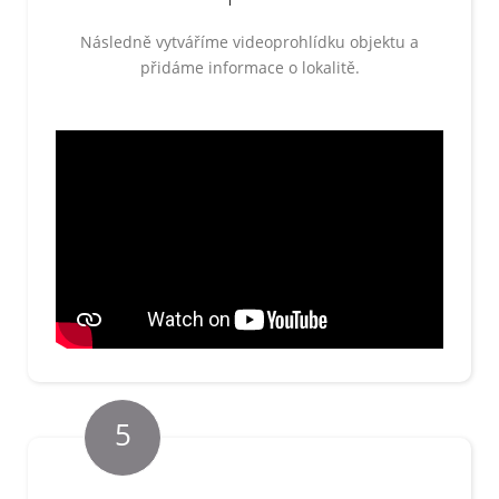
Následně vytváříme videoprohlídku objektu a
přidáme informace o lokalitě.
5