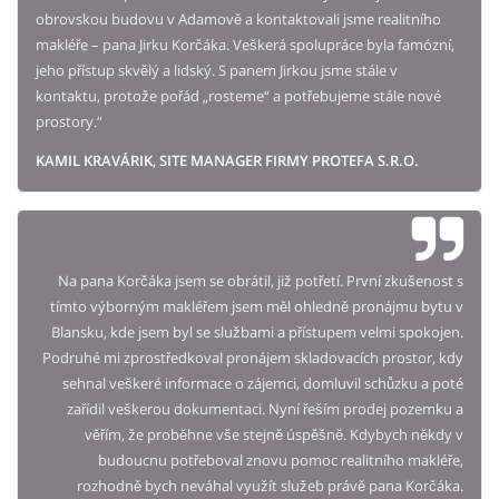
obrovskou budovu v Adamově a kontaktovali jsme realitního
makléře – pana Jirku Korčáka. Veškerá spolupráce byla famózní,
jeho přístup skvělý a lidský. S panem Jirkou jsme stále v
kontaktu, protože pořád „rosteme“ a potřebujeme stále nové
prostory.“
KAMIL KRAVÁRIK, SITE MANAGER FIRMY PROTEFA S.R.O.
Na pana Korčáka jsem se obrátil, již potřetí. První zkušenost s
tímto výborným makléřem jsem měl ohledně pronájmu bytu v
Blansku, kde jsem byl se službami a přístupem velmi spokojen.
Podruhé mi zprostředkoval pronájem skladovacích prostor, kdy
sehnal veškeré informace o zájemci, domluvil schůzku a poté
zařídil veškerou dokumentaci. Nyní řeším prodej pozemku a
věřím, že proběhne vše stejně úspěšně. Kdybych někdy v
budoucnu potřeboval znovu pomoc realitního makléře,
rozhodně bych neváhal využít služeb právě pana Korčáka.