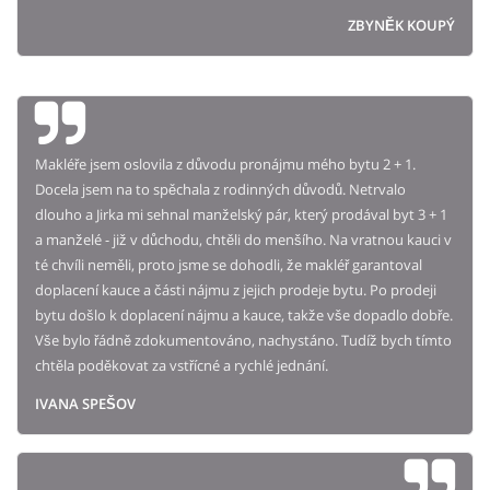
ZBYNĚK KOUPÝ
Makléře jsem oslovila z důvodu pronájmu mého bytu 2 + 1.
Docela jsem na to spěchala z rodinných důvodů. Netrvalo
dlouho a Jirka mi sehnal manželský pár, který prodával byt 3 + 1
a manželé - již v důchodu, chtěli do menšího. Na vratnou kauci v
té chvíli neměli, proto jsme se dohodli, že makléř garantoval
doplacení kauce a části nájmu z jejich prodeje bytu. Po prodeji
bytu došlo k doplacení nájmu a kauce, takže vše dopadlo dobře.
Vše bylo řádně zdokumentováno, nachystáno. Tudíž bych tímto
chtěla poděkovat za vstřícné a rychlé jednání.
IVANA SPEŠOV