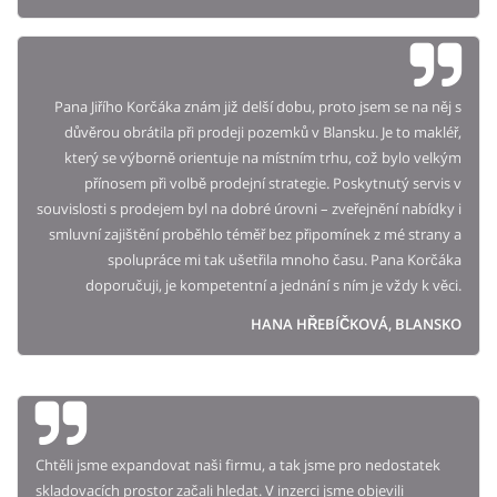
Pana Jiřího Korčáka znám již delší dobu, proto jsem se na něj s
důvěrou obrátila při prodeji pozemků v Blansku. Je to makléř,
který se výborně orientuje na místním trhu, což bylo velkým
přínosem při volbě prodejní strategie. Poskytnutý servis v
souvislosti s prodejem byl na dobré úrovni – zveřejnění nabídky i
smluvní zajištění proběhlo téměř bez připomínek z mé strany a
spolupráce mi tak ušetřila mnoho času. Pana Korčáka
doporučuji, je kompetentní a jednání s ním je vždy k věci.
HANA HŘEBÍČKOVÁ, BLANSKO
Chtěli jsme expandovat naši firmu, a tak jsme pro nedostatek
skladovacích prostor začali hledat. V inzerci jsme objevili