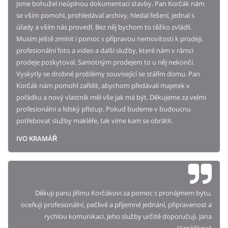
jsme bohužel neúplnou dokumentaci stavby. Pan Korčák nám
se vším pomohl, prohledával archivy, hledal řešení, jednal s
úřady a vším nás provedl. Bez něj bychom to těžko zvládli.
Musím ještě zmínit i pomoc s přípravou nemovitosti k prodeji,
profesionální foto a video a další služby, které nám v rámci
prodeje poskytoval. Samotným prodejem to u něj nekončí.
Vyskytly se drobné problémy související se stářím domu. Pan
Korčák nám pomohl zařídit, abychom předávali majetek v
pořádku a nový vlastník měl vše jak má být. Děkujeme za velmi
profesionální a lidský přístup. Pokud budeme v budoucnu
potřebovat služby makléře, tak víme kam se obrátit.
IVO KRAMÁŘ
Děkuji panu Jiřímu Korčákovi za pomoc s pronájmem bytu,
oceňuji profesionální, pečlivé a příjemné jednání, připravenost a
rychlou komunikaci. Jeho služby určitě doporučuji. Jana