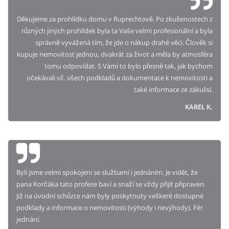
Děkujeme za prohlídku domu v Ruprechtově. Po zkušenostech z
různých jiných prohlídek byla ta Vaše velmi profesionální a byla
správně vyvážená tím, že jde o nákup drahé věci. Člověk si
kupuje nemovitost jednou, dvakrát za život a měla by atmosféra
tomu odpovídat. S Vámi to bylo přesně tak, jak bychom
očekávali vč. všech podkladů a dokumentace k nemovitosti a
také informace ze zákulisí.
KAREL K.
Byli jsme velmi spokojeni se službami i jednáním. Je vidět, že
pana Korčáka tato profese baví a snaží se vždy přijít připraven.
Již na úvodní schůzce nám byly poskytnuty veškeré dostupné
podklady a informace o nemovitosti (výhody i nevýhody). Fér
jednání.