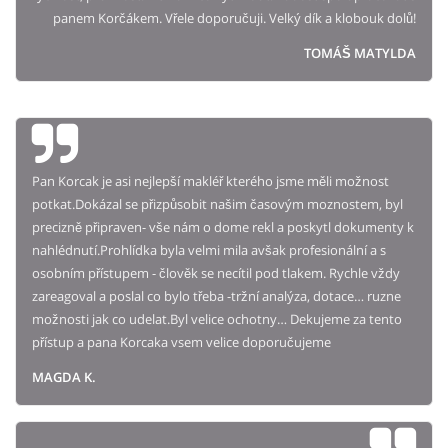
panem Korčákem. Vřele doporučuji. Velký dík a klobouk dolů!
TOMÁŠ MATYLDA
Pan Korcak je asi nejlepší makléř kterého jsme měli možnost
potkat.Dokázal se přizpůsobit našim časovým moznostem, byl
precizně připraven- vše nám o dome rekl a poskytl dokumenty k
nahlédnutí.Prohlídka byla velmi mila avšak profesionální a s
osobním přístupem - člověk se necítil pod tlakem. Rychle vždy
zareagoval a poslal co bylo třeba -tržní analýza, dotace… ruzne
možnosti jak co udelat.Byl velice ochotny… Dekujeme za tento
přístup a pana Korcaka vsem velice doporučujeme
MAGDA K.