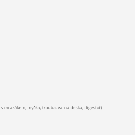
Plyn:
Není
Elektřina:
230V
Kanalizace:
Veře
e s mrazákem, myčka, trouba, varná deska, digestoř)