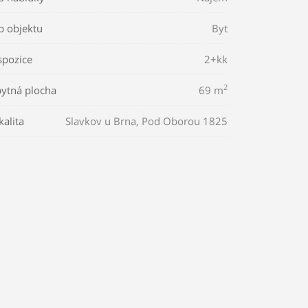
p objektu
Byt
spozice
2+kk
2
ytná plocha
69 m
kalita
Slavkov u Brna, Pod Oborou 1825