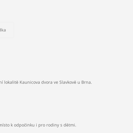
dka
2
bní
Podlahová plocha:
0 m
í lokalitě Kaunicova dvora ve Slavkově u Brna.
 dálkové
ísto k odpočinku i pro rodiny s dětmi.