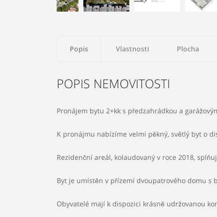
Popis
Vlastnosti
Plocha
POPIS NEMOVITOSTI
Pronájem bytu 2+kk s předzahrádkou a garážovým
2
Plocha pozemku:
Sklep
Patro:
1
0 m
K pronájmu nabízíme velmi pěkný, světlý byt o di
Stav objektu:
Velmi dobré
Bezbariérový přístup
Rezidenční areál, kolaudovaný v roce 2018, splň
Byt je umístěn v přízemí dvoupatrového domu s 
Stavba:
Cihlová
Obyvatelé mají k dispozici krásně udržovanou kom