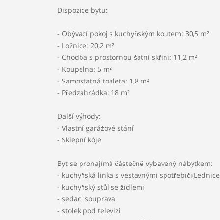
Lokalita:
Klidná část obce
Dispozice bytu:
- Obývací pokoj s kuchyňským koutem: 30,5 m²
Doprava:
Silnice, Autobus
- Ložnice: 20,2 m²
- Chodba s prostornou šatní skříní: 11,2 m²
- Koupelna: 5 m²
Energetická náročnost:
B
- Samostatná toaleta: 1,8 m²
- Předzahrádka: 18 m²
Další výhody:
- Vlastní garážové stání
- Sklepní kóje
Byt se pronajímá částečně vybavený nábytkem:
- kuchyňská linka s vestavnými spotřebiči(Lednic
- kuchyňský stůl se židlemi
- sedací souprava
- stolek pod televizi