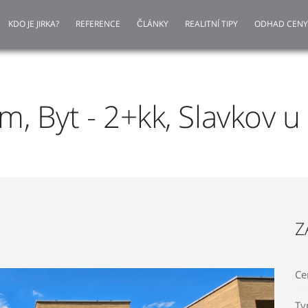
KDO JE JIRKA?
REFERENCE
ČLÁNKY
REALITNÍ TIPY
ODHAD CENY
m, Byt - 2+kk, Slavkov u
Z
Ce
Ty