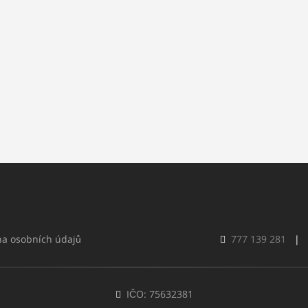
a osobních údajů
777 139 281
|
IČO: 75632381