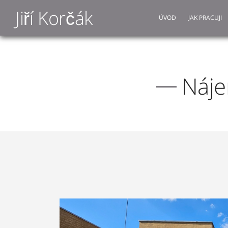
Jiří Korčák
ÚVOD
JAK PRACUJI
Náje