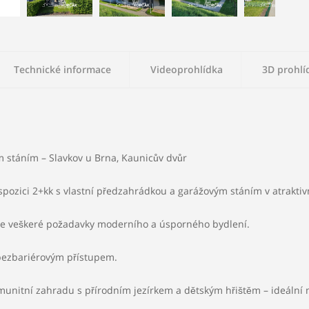
Technické informace
Videoprohlídka
3D prohlí
 stáním – Slavkov u Brna, Kaunicův dvůr
2
Užitná plocha:
69 m
Parkování
Vlastnictví:
Oso
spozici 2+kk s vlastní předzahrádkou a garážovým stáním v atraktivn
Topení:
Ústřední
uje veškeré požadavky moderního a úsporného bydlení.
bezbariérovým přístupem.
Voda:
Vodovod
unitní zahradu s přírodním jezírkem a dětským hřištěm – ideální m