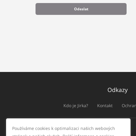
Odeslat
Odkazy
Kdo je Jirka?
Kontakt
Ochran
Používáme cookies k optimalizaci našich webových