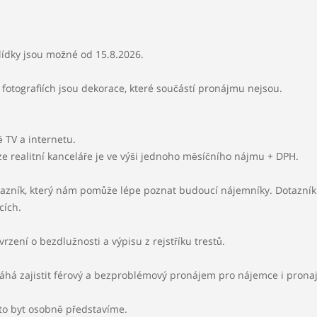
lídky jsou možné od 15.8.2026.
a fotografiích jsou dekorace, které součástí pronájmu nejsou.
ě TV a internetu.
ze realitní kanceláře je ve výši jednoho měsíčního nájmu + DPH.
azník, který nám pomůže lépe poznat budoucí nájemníky. Dotazník
cích.
rzení o bezdlužnosti a výpisu z rejstříku trestů.
á zajistit férový a bezproblémový pronájem pro nájemce i pronaj
nto byt osobně představíme.