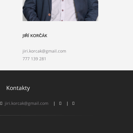
JIŘÍ KORČÁK
jiri.korcak@gmail.com
777 139 281
Kontakty
jiri.korcak@gmail.com
|
|