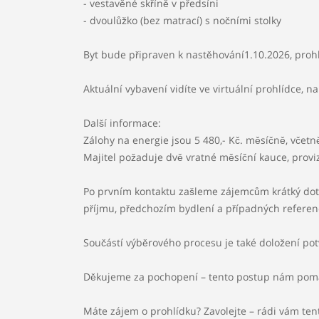
- vestavěné skříně v předsíni
- dvoulůžko (bez matrací) s nočními stolky
Byt bude připraven k nastěhování1.10.2026, proh
Aktuální vybavení vidíte ve virtuální prohlídce, n
Další informace:
Zálohy na energie jsou 5 480,- Kč. měsíčně, včetn
Majitel požaduje dvě vratné měsíční kauce, provi
Po prvním kontaktu zašleme zájemcům krátký dot
příjmu, předchozím bydlení a případných referen
Součástí výběrového procesu je také doložení potv
Děkujeme za pochopení – tento postup nám pomáh
Máte zájem o prohlídku? Zavolejte – rádi vám te