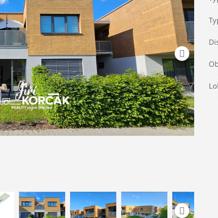
Ty
Di
Ob
Lo