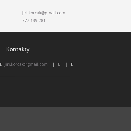
jiri.korcak@gmail.com
777 139 281
Kontakty
jiri.korcak@gmail.com
|
|