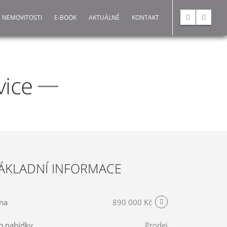
 NEMOVITOSTI
E-BOOK
AKTUÁLNĚ
KONTAKT
vice
ÁKLADNÍ INFORMACE
na
890 000 Kč
p nabídky
Prodej