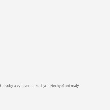
2
Podlahová plocha:
0 m
tyři osoby a vybavenou kuchyní. Nechybí ani malý