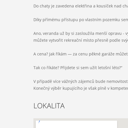
Doprava:
Do chaty je zavedena elektřina a kousíček nad ch
Díky přímému přístupu po vlastním pozemku sem 
Energetická náročnost:
Ano, veranda už by si zasloužila menší opravu - 
můžete vytvořit rekreační místo přesně podle svý
A cena? Jak říkám — za cenu pěkné garáže můžete 
Tak co říkáte? Přijdete si sem užít letošní léto?“
V případě více vážných zájemců bude nemovitost
Konečný výběr kupujícího je však plně v kompetenc
LOKALITA