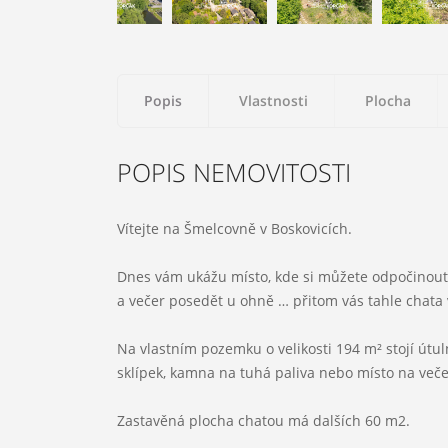
Popis
Vlastnosti
Plocha
POPIS NEMOVITOSTI
Vítejte na Šmelcovně v Boskovicích.
2
Plocha pozemku:
Sklep
Stav objektu:
254 m
Dobré
Dnes vám ukážu místo, kde si můžete odpočinout 
a večer posedět u ohně … přitom vás tahle chata 
Stavba:
Dřevostavba
Na vlastním pozemku o velikosti 194 m² stojí útul
sklípek, kamna na tuhá paliva nebo místo na veče
Lokalita:
Polosamota
Zastavěná plocha chatou má dalších 60 m2.