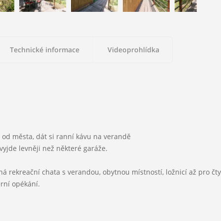
Technické informace
Videoprohlídka
2
Užitná plocha:
25 m
Topení:
od města, dát si ranní kávu na verandě
vyjde levněji než některé garáže.
Voda:
ná rekreační chata s verandou, obytnou místností, ložnicí až pro č
rní opékání.
Plyn:
Není