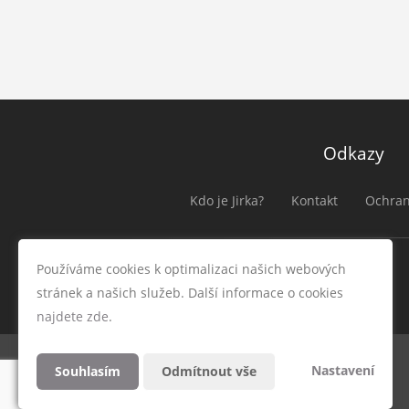
Odkazy
Kdo je Jirka?
Kontakt
Ochran
Používáme cookies k optimalizaci našich webových
stránek a našich služeb. Další informace o cookies
najdete zde
.
Nastavení
Souhlasím
Odmítnout vše