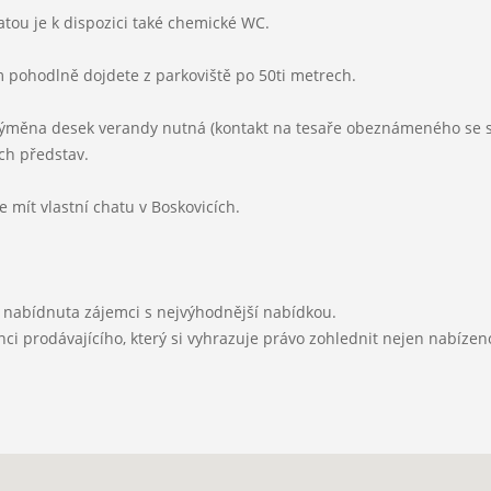
Elektřina:
atou je k dispozici také chemické WC.
pohodlně dojdete z parkoviště po 50ti metrech.
Kanalizace:
výměna desek verandy nutná (kontakt na tesaře obeznámeného se situ
ch představ.
mít vlastní chatu v Boskovicích.
 nabídnuta zájemci s nejvýhodnější nabídkou.
i prodávajícího, který si vyhrazuje právo zohlednit nejen nabízenou