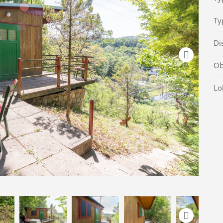
Ty
Di
Ob
Lo