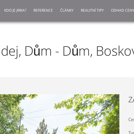
KDO JE JIRKA?
REFERENCE
ČLÁNKY
REALITNÍ TIPY
ODHAD CENY
dej, Dům - Dům, Bosko
Z
Ce
Ty