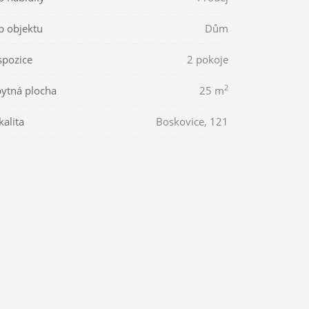
p objektu
Dům
spozice
2 pokoje
2
ytná plocha
25 m
kalita
Boskovice, 121