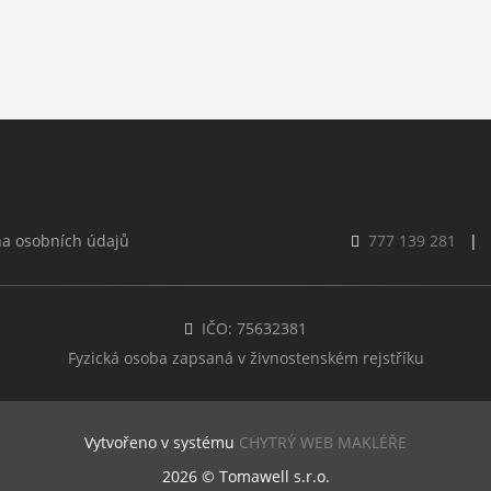
a osobních údajů
777 139 281
|
IČO: 75632381
Fyzická osoba zapsaná v živnostenském rejstříku
Vytvořeno v systému
CHYTRÝ WEB MAKLÉŘE
2026 © Tomawell s.r.o.