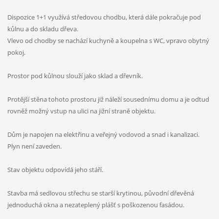
Dispozice 1+1 využívá středovou chodbu, která dále pokračuje pod
kůlnu a do skladu dřeva.
Vlevo od chodby se nachází kuchyně a koupelna s WC, vpravo obytný
pokoj.
Prostor pod kůlnou slouží jako sklad a dřevník.
Protější stěna tohoto prostoru již náleží sousednímu domu a je odtud
rovněž možný vstup na ulici na jižní straně objektu.
Dům je napojen na elektřinu a veřejný vodovod a snad i kanalizaci.
Plyn není zaveden.
Stav objektu odpovídá jeho stáří.
Stavba má sedlovou střechu se starší krytinou, původní dřevěná
jednoduchá okna a nezateplený plášť s poškozenou fasádou.