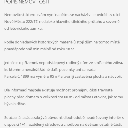
POPIS NEMOVITOSTI
Nemovitost, kterou vám nyní nabízím, se nachází v Letovicích, v ulici
Nové Město 222/17, nedaleko hlavního silničního průtahu a severně
od letovického zámku.
Podle dohledaných historických materiálů stojí dům na tomto místě
pravděpodobně minimálně od roku 1872.
Jedná se o přízemní, nepodsklepený rodinný dům ze smíšeného zdiva,
ke kterému nenáleží žádné další pozemky ani zahrada.
Parcela č. 1399 má výměru 95 m² a tvoří ji zastavěná plocha a nádvoří.
Dle informací majitele existuje možnost pronájmu části travnaté
plochy před domem o velikosti cca 60 m2 od města Letovice, jak tomu
bývalo dříve.
Současná fasáda zakrývá původní, dlouhodobě neudržovaný interiér s
dispozicí 1+1, rozdělený středovou chodbou na dvě samostatné části.