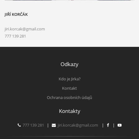
JIŘÍ KORČÁK
jiri.korcak@gmail.com
777 139 281
Odkazy
Kdo je Jirka?
Kontakt
Ochrana osobních údajů
Kontakty
777 139 281
|
jiri.korcak@gmail.com
|
|