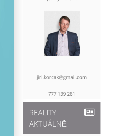
jiri.korcak@gmail.com
777 139 281
REALITY
AKTUÁLNĚ