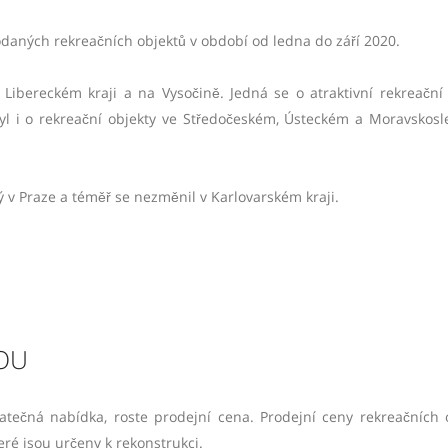
odaných rekreačních objektů v období od ledna do září 2020.
 Libereckém kraji a na Vysočině. Jedná se o atraktivní rekreační 
yl i o rekreační objekty ve Středočeském, Ústeckém a Moravskos
ý v Praze a téměř se nezměnil v Karlovarském kraji.
OU
atečná nabídka, roste prodejní cena. Prodejní ceny rekreačních 
teré jsou určeny k rekonstrukci.