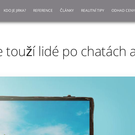
KDO JE JIRKA?
REFERENCE
ČLÁNKY
REALITNÍ TIPY
ODHAD CENY
touží lidé po chatách 