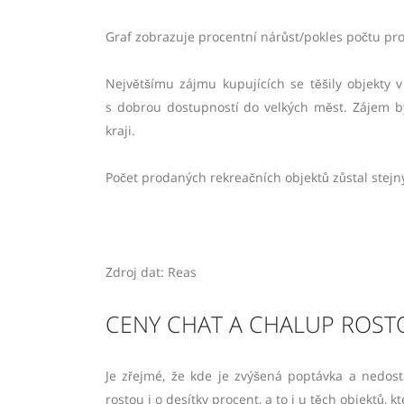
Graf zobrazuje procentní nárůst/pokles počtu pr
Největšímu zájmu kupujících se těšily objekty v
s dobrou dostupností do velkých měst. Zájem b
kraji.
Počet prodaných rekreačních objektů zůstal stejn
Zdroj dat: Reas
CENY CHAT A CHALUP ROST
Je zřejmé, že kde je zvýšená poptávka a nedost
rostou i o desítky procent, a to i u těch objektů, k