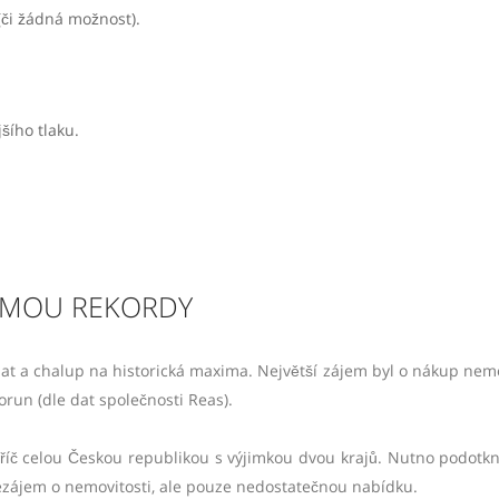
(či žádná možnost).
šího tlaku.
LÁMOU REKORDY
t a chalup na historická maxima. Největší zájem byl o nákup nemo
orun (dle dat společnosti Reas).
íč celou Českou republikou s výjimkou dvou krajů. Nutno podotkn
zájem o nemovitosti, ale pouze nedostatečnou nabídku.