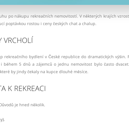
hu po nákupu rekreačních nemovitostí. V některých krajích vzrost
ucí poptávkou rostou i ceny českých chat a chalup.
Y VRCHOLÍ
 rekreačního bydlení v České republice do dramatických výšin. R
ly i během 5 dnů a zájemců o jednu nemovitost bylo často dvacet.
, které by jindy čekaly na kupce dlouhé měsíce.
TA K REKREACI
Důvodů je hned několik.
y).