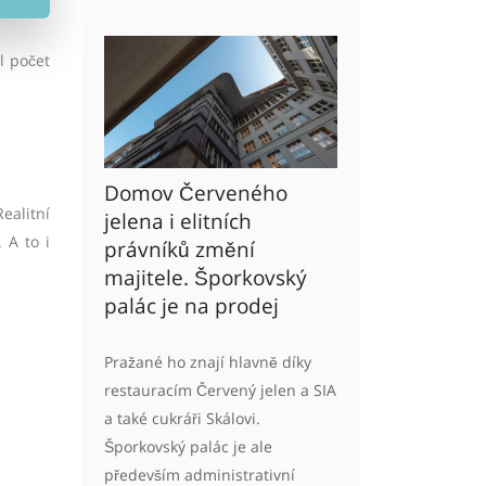
l počet
Domov Červeného
ealitní
jelena i elitních
 A to i
právníků změní
majitele. Šporkovský
palác je na prodej
Pražané ho znají hlavně díky
restauracím Červený jelen a SIA
a také cukráři Skálovi.
Šporkovský palác je ale
především administrativní