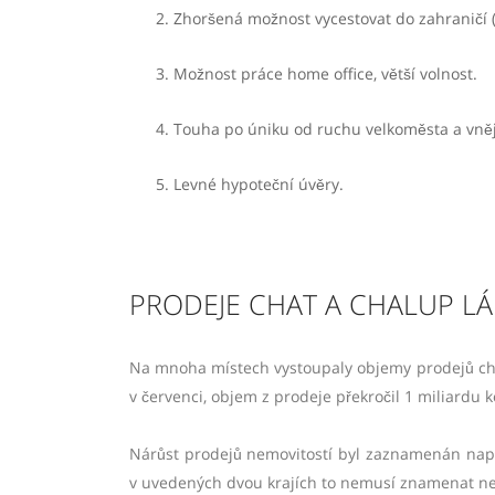
Zhoršená možnost vycestovat do zahraničí 
Možnost práce home office, větší volnost.
Touha po úniku od ruchu velkoměsta a vněj
Levné hypoteční úvěry.
PRODEJE CHAT A CHALUP 
Na mnoha místech vystoupaly objemy prodejů cha
v červenci, objem z prodeje překročil 1 miliardu k
Nárůst prodejů nemovitostí byl zaznamenán např
v uvedených dvou krajích to nemusí znamenat ne