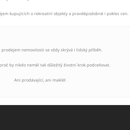
em kupujících o rekreační objekty a pravděpodobně i pokles cen.
prodejem nemovitosti se vždy skrývá i lidský příběh.
 proč by nikdo neměl tak důležitý životní krok podceňovat.
Ani prodávající, ani makléř.