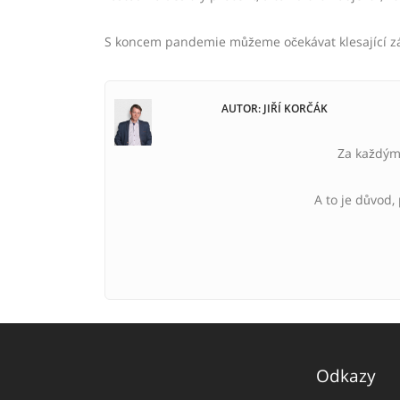
S koncem pandemie můžeme očekávat klesající záj
AUTOR: JIŘÍ KORČÁK
Za každým 
A to je důvod,
Odkazy