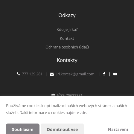
Odkazy
Kdo je Jirka?
Kontakt
Ochrana osobních údajů
Kontakty
777 139 281
|
jiri.korcak@gmail.com
|
|
IČO: 75632381
Fyzická osoba zapsaná v živnostenském rejstříku
Používáme cookies k optimalizaci našich webových stránek a našich
služeb. Další informace o cookies
najdete zde
.
Vytvořeno v systému
CHYTRÝ WEB MAKLÉŘE
Souhlasím
Odmítnout vše
Nastavení
2026 © Tomawell s.r.o.