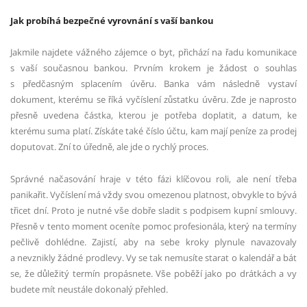
Jak probíhá bezpečné vyrovnání s vaší bankou
Jakmile najdete vážného zájemce o byt, přichází na řadu komunikace
s vaší současnou bankou. Prvním krokem je žádost o souhlas
s předčasným splacením úvěru. Banka vám následně vystaví
dokument, kterému se říká vyčíslení zůstatku úvěru. Zde je naprosto
přesně uvedena částka, kterou je potřeba doplatit, a datum, ke
kterému suma platí. Získáte také číslo účtu, kam mají peníze za prodej
doputovat. Zní to úředně, ale jde o rychlý proces.
Správné načasování hraje v této fázi klíčovou roli, ale není třeba
panikařit. Vyčíslení má vždy svou omezenou platnost, obvykle to bývá
třicet dní. Proto je nutné vše dobře sladit s podpisem kupní smlouvy.
Přesně v tento moment oceníte pomoc profesionála, který na termíny
pečlivě dohlédne. Zajistí, aby na sebe kroky plynule navazovaly
a nevznikly žádné prodlevy. Vy se tak nemusíte starat o kalendář a bát
se, že důležitý termín propásnete. Vše poběží jako po drátkách a vy
budete mít neustále dokonalý přehled.