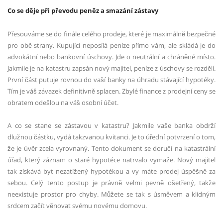
Co se děje při převodu peněz a smazání zástavy
Přesouváme se do finále celého prodeje, které je maximálně bezpečné
pro obě strany. Kupující neposílá peníze přímo vám, ale skládá je do
advokátní nebo bankovní úschovy. Jde o neutrální a chráněné místo.
Jakmile je na katastru zapsán nový majitel, peníze z úschovy se rozdělí.
První část putuje rovnou do vaší banky na úhradu stávající hypotéky.
Tím je váš závazek definitivně splacen. Zbylé finance z prodejní ceny se
obratem odešlou na váš osobní účet.
A co se stane se zástavou v katastru? Jakmile vaše banka obdrží
dlužnou částku, vydá takzvanou kvitanci. Je to úřední potvrzení o tom,
že je úvěr zcela vyrovnaný. Tento dokument se doručí na katastrální
úřad, který záznam o staré hypotéce natrvalo vymaže. Nový majitel
tak získává byt nezatížený hypotékou a vy máte prodej úspěšně za
sebou. Celý tento postup je právně velmi pevně ošetřený, takže
neexistuje prostor pro chyby. Můžete se tak s úsměvem a klidným
srdcem začít věnovat svému novému domovu.