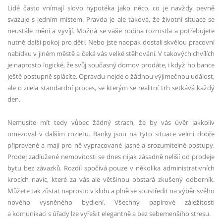
Lidé často vnímají slovo hypotéka jako něco, co je navždy pevně
svazuje s jedním místem. Pravda je ale taková, že životní situace se
neustále mění a vyvíjí. Možná se vaše rodina rozrostla a potřebujete
nutně další pokoj pro děti. Nebo jste naopak dostali skvělou pracovní
nabídku v jiném městě a čeká vás velké stěhování. V takových chvílích
je naprosto logické, že svůj současný domov prodáte, i když ho bance
ještě postupně splácíte. Opravdu nejde o žádnou výjimečnou událost,
ale o zcela standardní proces, se kterým se realitní trh setkává každý
den.
Nemusíte mít tedy vůbec žádný strach, že by vás úvěr jakkoliv
omezoval v dalším rozletu. Banky jsou na tyto situace velmi dobře
připravené a mají pro ně vypracované jasné a srozumitelné postupy.
Prodej zadlužené nemovitosti se dnes nijak zásadně neliší od prodeje
bytu bez závazků. Rozdíl spočívá pouze v několika administrativních
krocích navíc, které za vás ale většinou obstará zkušený odborník.
Můžete tak zůstat naprosto v klidu a plně se soustředit na výběr svého
nového vysněného bydlení. Všechny papírové záležitosti
a komunikaci s úřady lze vyřešit elegantně a bez sebemenšího stresu.