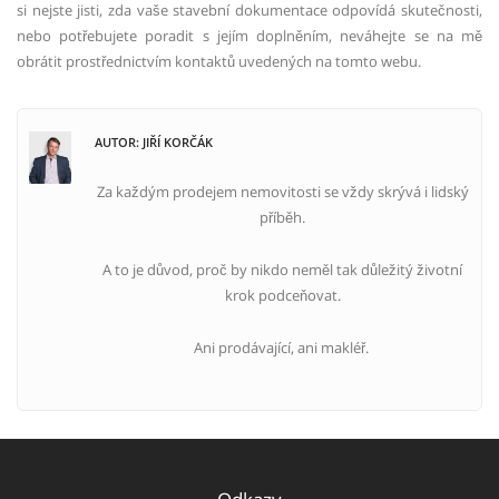
si nejste jisti, zda vaše stavební dokumentace odpovídá skutečnosti,
nebo potřebujete poradit s jejím doplněním, neváhejte se na mě
obrátit prostřednictvím kontaktů uvedených na tomto webu.
AUTOR: JIŘÍ KORČÁK
Za každým prodejem nemovitosti se vždy skrývá i lidský
příběh.
A to je důvod, proč by nikdo neměl tak důležitý životní
krok podceňovat.
Ani prodávající, ani makléř.