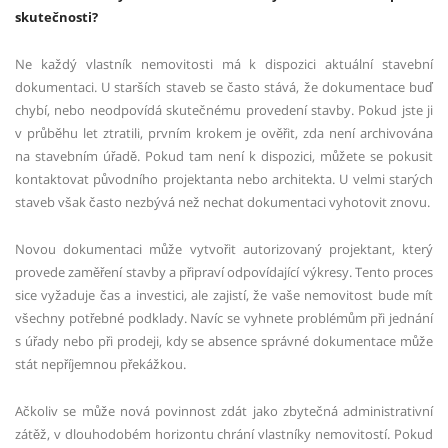
skutečnosti?
Ne každý vlastník nemovitosti má k dispozici aktuální stavební
dokumentaci. U starších staveb se často stává, že dokumentace buď
chybí, nebo neodpovídá skutečnému provedení stavby. Pokud jste ji
v průběhu let ztratili, prvním krokem je ověřit, zda není archivována
na stavebním úřadě. Pokud tam není k dispozici, můžete se pokusit
kontaktovat původního projektanta nebo architekta. U velmi starých
staveb však často nezbývá než nechat dokumentaci vyhotovit znovu.
Novou dokumentaci může vytvořit autorizovaný projektant, který
provede zaměření stavby a připraví odpovídající výkresy. Tento proces
sice vyžaduje čas a investici, ale zajistí, že vaše nemovitost bude mít
všechny potřebné podklady. Navíc se vyhnete problémům při jednání
s úřady nebo při prodeji, kdy se absence správné dokumentace může
stát nepříjemnou překážkou.
Ačkoliv se může nová povinnost zdát jako zbytečná administrativní
zátěž, v dlouhodobém horizontu chrání vlastníky nemovitostí. Pokud