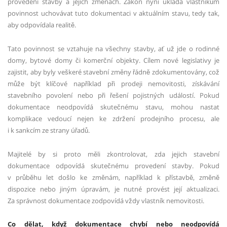
provedení stavby a jejích změnách. Zákon nyní ukládá vlastníkům
povinnost uchovávat tuto dokumentaci v aktuálním stavu, tedy tak,
aby odpovídala realitě.
Tato povinnost se vztahuje na všechny stavby, ať už jde o rodinné
domy, bytové domy či komerční objekty. Cílem nové legislativy je
zajistit, aby byly veškeré stavební změny řádně zdokumentovány, což
může být klíčové například při prodeji nemovitosti, získávání
stavebního povolení nebo při řešení pojistných událostí. Pokud
dokumentace neodpovídá skutečnému stavu, mohou nastat
komplikace vedoucí nejen ke zdržení prodejního procesu, ale
i k sankcím ze strany úřadů.
Majitelé by si proto měli zkontrolovat, zda jejich stavební
dokumentace odpovídá skutečnému provedení stavby. Pokud
v průběhu let došlo ke změnám, například k přístavbě, změně
dispozice nebo jiným úpravám, je nutné provést její aktualizaci.
Za správnost dokumentace zodpovídá vždy vlastník nemovitosti.
Co dělat, když dokumentace chybí nebo neodpovídá