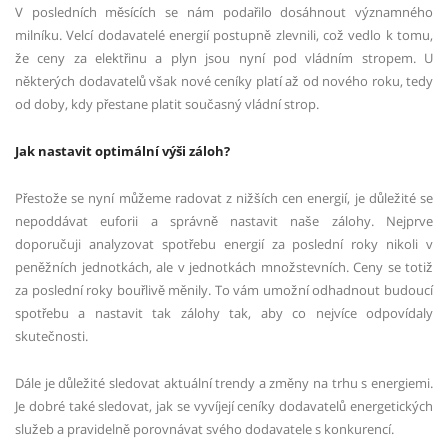
V posledních měsících se nám podařilo dosáhnout významného
milníku. Velcí dodavatelé energií postupně zlevnili, což vedlo k tomu,
že ceny za elektřinu a plyn jsou nyní pod vládním stropem. U
některých dodavatelů však nové ceníky platí až od nového roku, tedy
od doby, kdy přestane platit současný vládní strop.
Jak nastavit optimální výši záloh?
Přestože se nyní můžeme radovat z nižších cen energií, je důležité se
nepoddávat euforii a správně nastavit naše zálohy. Nejprve
doporučuji analyzovat spotřebu energií za poslední roky nikoli v
peněžních jednotkách, ale v jednotkách množstevních. Ceny se totiž
za poslední roky bouřlivě měnily. To vám umožní odhadnout budoucí
spotřebu a nastavit tak zálohy tak, aby co nejvíce odpovídaly
skutečnosti.
Dále je důležité sledovat aktuální trendy a změny na trhu s energiemi.
Je dobré také sledovat, jak se vyvíjejí ceníky dodavatelů energetických
služeb a pravidelně porovnávat svého dodavatele s konkurencí.