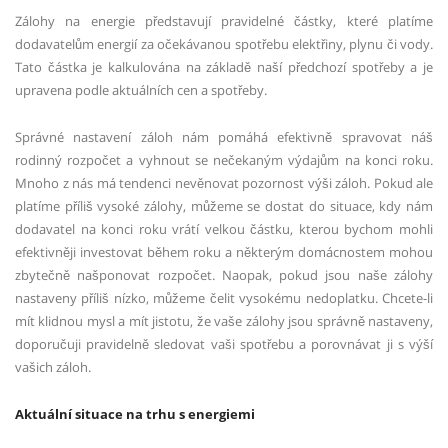
Zálohy na energie představují pravidelné částky, které platíme
dodavatelům energií za očekávanou spotřebu elektřiny, plynu či vody.
Tato částka je kalkulována na základě naší předchozí spotřeby a je
upravena podle aktuálních cen a spotřeby.
Správné nastavení záloh nám pomáhá efektivně spravovat náš
rodinný rozpočet a vyhnout se nečekaným výdajům na konci roku.
Mnoho z nás má tendenci nevěnovat pozornost výši záloh. Pokud ale
platíme příliš vysoké zálohy, můžeme se dostat do situace, kdy nám
dodavatel na konci roku vrátí velkou částku, kterou bychom mohli
efektivněji investovat během roku a některým domácnostem mohou
zbytečně našponovat rozpočet. Naopak, pokud jsou naše zálohy
nastaveny příliš nízko, můžeme čelit vysokému nedoplatku. Chcete-li
mít klidnou mysl a mít jistotu, že vaše zálohy jsou správně nastaveny,
doporučuji pravidelně sledovat vaši spotřebu a porovnávat ji s výší
vašich záloh.
Aktuální situace na trhu s energiemi