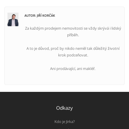
AUTOR: JIŘÍ KORČÁK
Za každým prodejem nemovitosti se vždy skrývá i lidský
příběh.
A to je důvod, proč by nikdo neměl tak důležitý životní
krok podceňovat.
Ani prodávající, ani makléř.
Odkazy
Kdo je Jirka?