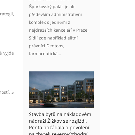
Šporkovský palác je ale
rategii,
především administrativní
komplex s jedněmi z
nejdražších kanceláří v Praze.
Sídlí zde například elitní
právníci Dentons,
á vyjde
farmaceutická...
ostí. S
Stavba bytů na nákladovém
nádraží Žižkov se rozjíždí.
Penta požádala o povolení
na zbytek severovýchodní