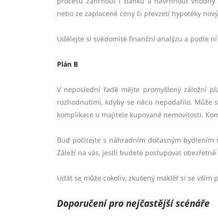
procesu zahrnout i banku a navrhnout vhodný p
nebo ze zaplacené ceny či převzetí hypotéky nov
Udělejte si svědomitě finanční analýzu a podle ní 
Plán B
V neposlední řadě mějte promyšlený záložní pl
rozhodnutími, kdyby se něco nepodařilo. Může s
komplikace u majitele kupované nemovitosti. Komp
Buď počítejte s náhradním dočasným bydlením ne
Záleží na vás, jestli budete postupovat obezřetn
Udát se může cokoliv, zkušený makléř si se vším
Doporučení pro nejčastější
sc
é
náře