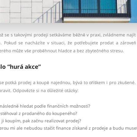
kož se s takovými prodeji setkáváme běžně v praxi, zvládneme najít 
. Pokud se nacházíte v situaci, že potřebujete prodat a zároveň
kterého může vše proběhnout hladce a bez zbytečného stresu.
slo “hurá akce”
 se potká prodej a koupě najednou, bývá to oříškem i pro zkušené.
pravit. Odpovězte si na důležité otázky:
 následně hledat podle finančních možností?
přestěhoval z prodaného do koupeného?
e ji koupím, pak začnu realizovat prodej?
terou mi ale nebudou stačit finance získané z prodeje a budu muset