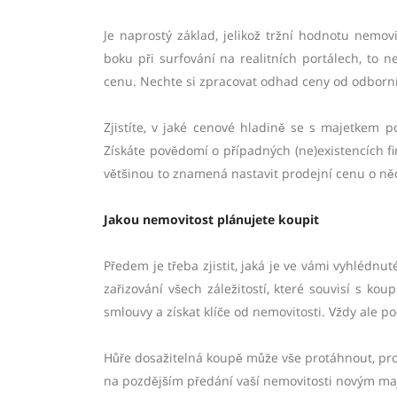
Je naprostý základ, jelikož tržní hodnotu nemov
boku při surfování na realitních portálech, to 
cenu. Nechte si zpracovat odhad ceny od odborní
Zjistíte, v jaké cenové hladině se s majetkem p
Získáte povědomí o případných (ne)existencích fi
většinou to znamená nastavit prodejní cenu o něc
Jakou nemovitost plánujete koupit
Předem je třeba zjistit, jaká je ve vámi vyhlédn
zařizování všech záležitostí, které souvisí s ko
smlouvy a získat klíče od nemovitosti. Vždy ale po
Hůře dosažitelná koupě může vše protáhnout, pro
na pozdějším předání vaší nemovitosti novým maj