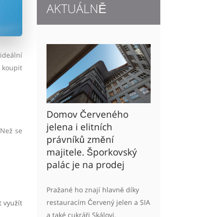
AKTUÁLNĚ
ideální
 koupit
Domov Červeného
jelena i elitních
 Než se
právníků změní
majitele. Šporkovský
palác je na prodej
Pražané ho znají hlavně díky
restauracím Červený jelen a SIA
 využít
a také cukráři Skálovi.