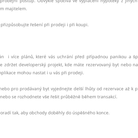
rodejní postup. Obvykle spočívá ve vyplacení hypotéky z jiných
ým majitelem.
přizpůsobujte řešení při prodeji i při koupi.
án i více plánů, které vás uchrání před případnou panikou a š
e zdržet developerský projekt, kde máte rezervovaný byt nebo n
likace mohou nastat i u vás při prodeji.
bo pro prodávaný byt vyjednejte delší lhůty od rezervace až k p
ě nebo se rozhodnete vše řešit průběžně během transakcí.
 poradí tak, aby obchody doběhly do úspěšného konce.