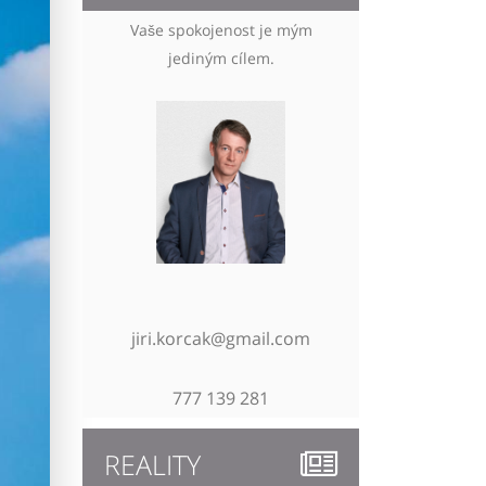
Vaše spokojenost je mým
jediným cílem.
jiri.korcak@gmail.com
777 139 281
REALITY