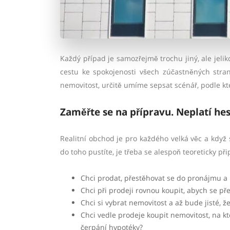
Každý případ je samozřejmě trochu jiný, ale jeli
cestu ke spokojenosti všech zúčastněných stran
nemovitost, určitě umíme sepsat scénář, podle 
Zaměřte se na přípravu. Neplatí he
Realitní obchod je pro každého velká věc a když
do toho pustíte, je třeba se alespoň teoreticky při
Chci prodat, přestěhovat se do pronájmu a
Chci při prodeji rovnou koupit, abych se 
Chci si vybrat nemovitost a až bude jisté, ž
Chci vedle prodeje koupit nemovitost, na k
čerpání hypotéky?