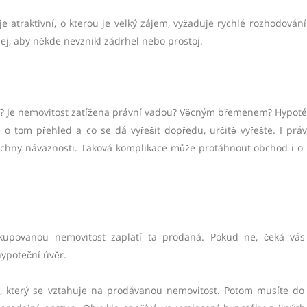
je atraktivní, o kterou je velký zájem, vyžaduje rychlé rozhodování
ej, aby někde nevznikl zádrhel nebo prostoj.
ní? Je nemovitost zatížena právní vadou? Věcným břemenem? Hypoté
o tom přehled a co se dá vyřešit dopředu, určitě vyřešte. I práv
šechny návaznosti. Taková komplikace může protáhnout obchod i o 
povanou nemovitost zaplatí ta prodaná. Pokud ne, čeká vás
hypoteční úvěr.
, který se vztahuje na prodávanou nemovitost. Potom musíte do