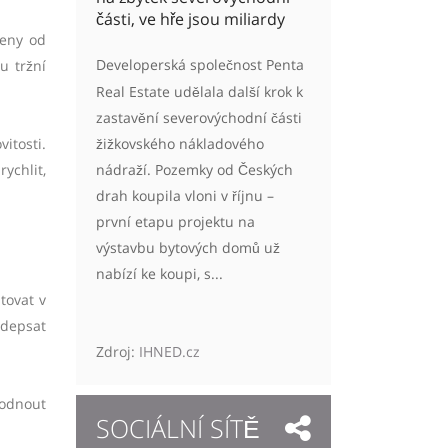
části, ve hře jsou miliardy
ceny od
Developerská společnost Penta
u tržní
Real Estate udělala další krok k
zastavění severovýchodní části
žižkovského nákladového
itosti.
nádraží. Pozemky od Českých
ychlit,
drah koupila vloni v říjnu –
první etapu projektu na
výstavbu bytových domů už
nabízí ke koupi, s...
tovat v
odepsat
Zdroj:
IHNED.cz
hodnout
SOCIÁLNÍ SÍTĚ