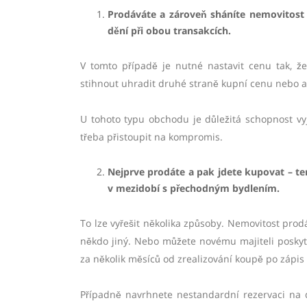
Prodáváte a zároveň
sh
áníte nemovitost 
dění při obou transakcích.
V tomto případě je nutné nastavit cenu tak, 
stihnout uhradit druhé straně kupní cenu nebo a
U tohoto typu obchodu je důležitá schopnost vy
třeba přistoupit na kompromis.
Nejprve prodáte a pak jdete kupovat –
te
v mezidobí
s p
řechodným bydlením.
To lze vyřešit několika způsoby. Nemovitost prod
někdo jiný. Nebo můžete novému majiteli poskyt
za několik měsíců od zrealizování koupě po zápis 
Případně navrhnete nestandardní rezervaci na de