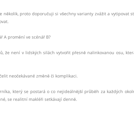
 několik, proto doporučuji si všechny varianty zvážit a vytipovat st
vat.
ář A promění ve scénář B?
ů, že není v lidských silách vytvořit přesně nalinkovanou osu, kter
 čelit neočekávané změně či komplikaci.
orníka, který se postará o co nejideálnější průběh za každých okoln
, se realitní makléři setkávají denně.