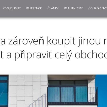
KDO JE JIRKA?
REFERENCE
ČLÁNKY
REALITNÍ TIPY
ODHAD CENY
a zároveň koupit jinou 
 a připravit celý obcho