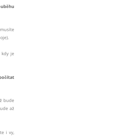
souběhu
 musíte
oje).
 kdy je
počítat
už bude
bude až
e i vy,