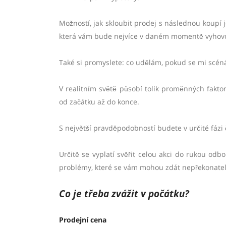
Možností, jak skloubit prodej s následnou koupí je
která vám bude nejvíce v daném momentě vyhovo
Také si promyslete: co udělám, pokud se mi scén
V realitním světě působí tolik proměnných faktor
od začátku až do konce.
S největší pravděpodobností budete v určité fázi
Určitě se vyplatí svěřit celou akci do rukou odb
problémy, které se vám mohou zdát nepřekonatelné
Co je třeba zvážit v počá
tku?
Prodejní
cena