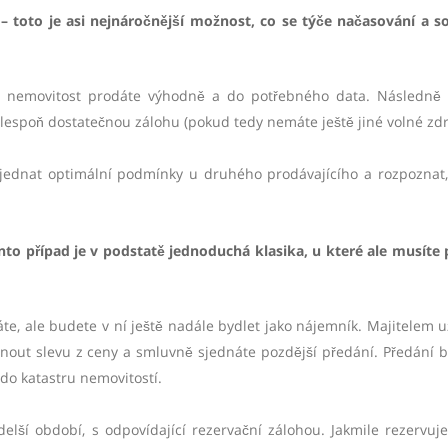
– toto je asi nejnáročnější možnost, co se týče načasování a 
že nemovitost prodáte výhodně a do potřebného data. Následně
lespoň dostatečnou zálohu (pokud tedy nemáte ještě jiné volné zdr
jednat optimální podmínky u druhého prodávajícího a rozpoznat,
nto p
řípad je v podstatě jednoduchá klasika, u kter
é
ale musíte 
áte, ale budete v ní ještě nadále bydlet jako nájemník. Majitelem 
nout slevu z ceny a smluvně sjednáte pozdější předání. Předání 
do katastru nemovitostí.
lší období, s odpovídající rezervační zálohou. Jakmile rezervujet