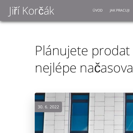
Jiří Korčák
ÚVOD
JAK PRACUJI
Plánujete prodat 
nejlépe načasovat
30. 6. 2022