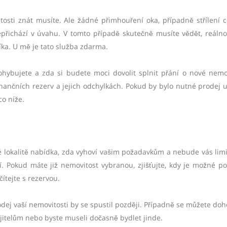
itosti znát musíte. Ale žádné přimhouření oka, případně střílení 
nepřichází v úvahu. V tomto případě skutečně musíte vědět, reálno
ka. U mě je tato služba zdarma.
ohybujete a zda si budete moci dovolit splnit přání o nové nemov
nančních rezerv a jejich odchylkách. Pokud by bylo nutné prodej ur
o níže.
uté lokalitě nabídka, zda vyhoví vašim požadavkům a nebude vás limi
upí. Pokud máte již nemovitost vybranou, zjišťujte, kdy je možné p
čítejte s rezervou.
dej vaší nemovitosti by se spustil později. Případně se můžete do
itelům nebo byste museli dočasně bydlet jinde.