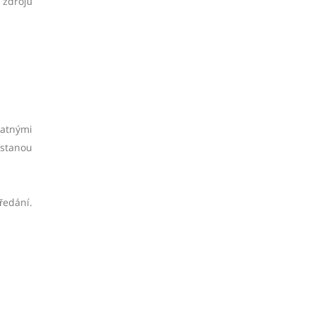
 zdrojů
patnými
astanou
ředání.