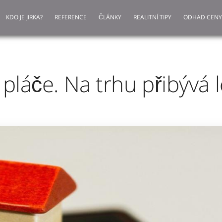
KDO JE JIRKA?
REFERENCE
ČLÁNKY
REALITNÍ TIPY
ODHAD CENY
ř pláče. Na trhu přibývá 