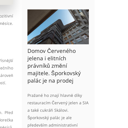
zitivní
měsíce.
Domov Červeného
jelena i elitních
ísnější
právníků změní
tečního
majitele. Šporkovský
zároveň
palác je na prodej
stí.
Pražané ho znají hlavně díky
restauracím Červený jelen a SIA
a také cukráři Skálovi.
h. Před
Šporkovský palác je ale
Horečka
především administrativní
měsíců.