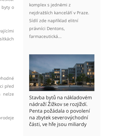
komplex s jedněmi z
 byty o
nejdražších kanceláří v Praze.
Sídlí zde například elitní
právníci Dentons,
ajícími
farmaceutická...
sítkách
 vhodné
ci před
h nelze
Stavba bytů na nákladovém
nádraží Žižkov se rozjíždí.
Penta požádala o povolení
na zbytek severovýchodní
prodeje
části, ve hře jsou miliardy