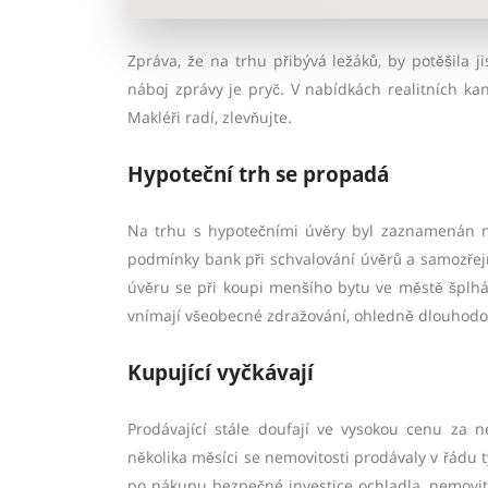
Zpráva, že na trhu přibývá ležáků, by potěšila j
náboj zprávy je pryč. V nabídkách realitních kan
Makléři radí, zlevňujte.
Hypoteční trh se propadá
Na trhu s hypotečními úvěry byl zaznamenán mez
podmínky bank při schvalování úvěrů a samozřej
úvěru se při koupi menšího bytu ve městě šplhá 
vnímají všeobecné zdražování, ohledně dlouhodob
Kupující vyčkávají
Prodávající stále doufají ve vysokou cenu za n
několika měsíci se nemovitosti prodávaly v řádu t
po nákupu bezpečné investice ochladla, nemovitos