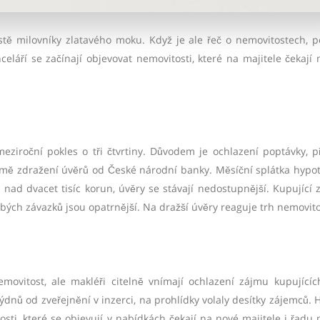
istě milovníky zlatavého moku. Když je ale řeč o nemovitostech, po
celáří se začínají objevovat nemovitosti, které na majitele čekají 
iroční pokles o tři čtvrtiny. Důvodem je ochlazení poptávky, př
mě zdražení úvěrů od České národní banky. Měsíční splátka hypo
nad dvacet tisíc korun, úvěry se stávají nedostupnější. Kupující 
ých závazků jsou opatrnější. Na dražší úvěry reaguje trh nemovito
emovitost, ale makléři citelně vnímají ochlazení zájmu kupujícíc
ýdnů od zveřejnění v inzerci, na prohlídky volaly desítky zájemců. 
ti, které se objevují v nabídkách čekají na nové majitele i řadu 