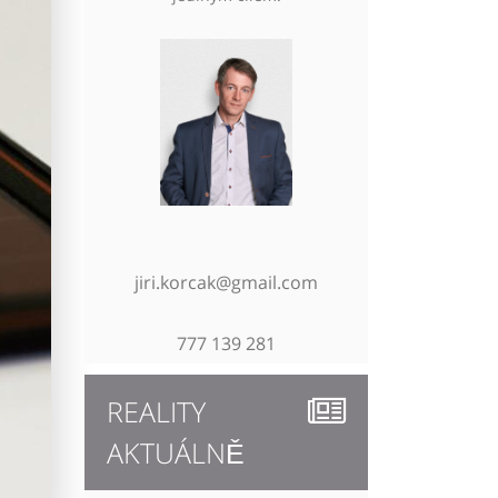
jiri.korcak@gmail.com
777 139 281
REALITY
AKTUÁLNĚ