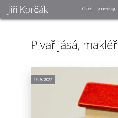
Jiří Korčák
ÚVOD
JAK PRACUJI
Pivař jásá, maklé
28. 9. 2022