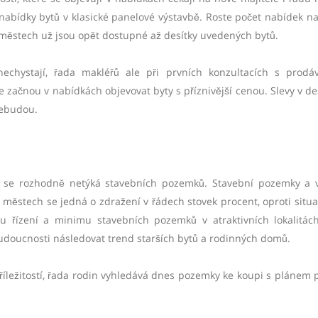
nabídky bytů v klasické panelové výstavbě. Roste počet nabídek na
 městech už jsou opět dostupné až desítky uvedených bytů.
nechystají, řada makléřů ale při prvních konzultacích s prodáv
e začnou v nabídkách objevovat byty s příznivější cenou. Slevy v de
nebudou.
 se rozhodně netýká stavebních pozemků. Stavební pozemky a
h městech se jedná o zdražení v řádech stovek procent, oproti situa
řízení a minimu stavebních pozemků v atraktivních lokalitác
budoucnosti následovat trend starších bytů a rodinných domů.
říležitostí, řada rodin vyhledává dnes pozemky ke koupi s plánem 