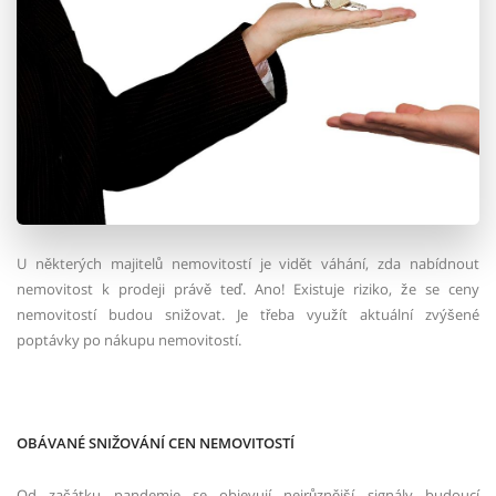
U některých majitelů nemovitostí je vidět váhání, zda nabídnout
nemovitost k prodeji právě teď. Ano! Existuje riziko, že se ceny
nemovitostí budou snižovat. Je třeba využít aktuální zvýšené
poptávky po nákupu nemovitostí.
OBÁVANÉ SNIŽOVÁNÍ CEN NEMOVITOSTÍ
Od začátku pandemie se objevují nejrůznější signály budoucí