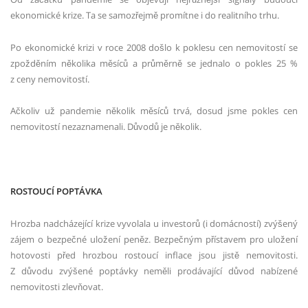
ekonomické krize. Ta se samozřejmě promítne i do realitního trhu.
Po ekonomické krizi v roce 2008 došlo k poklesu cen nemovitostí se
zpožděním několika měsíců a průměrně se jednalo o pokles 25 %
z ceny nemovitostí.
Ačkoliv už pandemie několik měsíců trvá, dosud jsme pokles cen
nemovitostí nezaznamenali. Důvodů je několik.
ROSTOUCÍ POPTÁVKA
Hrozba nadcházející krize vyvolala u investorů (i domácností) zvýšený
zájem o bezpečné uložení peněz. Bezpečným přístavem pro uložení
hotovosti před hrozbou rostoucí inflace jsou jistě nemovitosti.
Z důvodu zvýšené poptávky neměli prodávající důvod nabízené
nemovitosti zlevňovat.