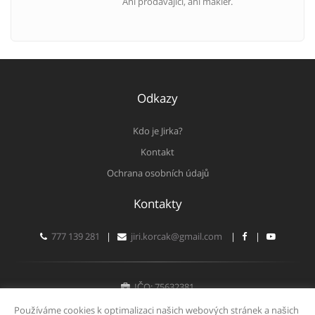
Ani prodávající, ani makléř.
Odkazy
Kdo je Jirka?
Kontakt
Ochrana osobních údajů
Kontakty
777 139 281
|
jiri.korcak@gmail.com
|
|
IČO: 75632381
Fyzická osoba zapsaná v živnostenském rejstříku
Používáme cookies k optimalizaci našich webových stránek a našich