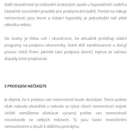
Další skutečností je snižování úrokových sazeb u hypotečních úvěrů a
částečné rozvolnění pravidel pro poskytování úvěrů. Peníze na nákup
nemovitostí jsou levné a získání hypotéky je jednodušší než před
několika měsíci.
Do úvahy je třeba vzít i skutečnost, že aktuálně probíhají vládní
programy na podporu ekonomiky, které drží zaměstnanost a dotují
provoz tisíců firem. Jakmile tato podpora skončí, teprve se začnou
dopady krize projevovat.
S PRODEJEM NEČEKEJTE
Je zřejmé, že k poklesu cen nemovitostí bude docházet. Tento pokles
však nebude okamžitě a nebude se týkat všech nemovitostí stejně.
Určitě nemůžeme očekávat výrazný pokles cen nemovitostí
novostaveb ve velkých městech. Ty jsou často investičními
nemovitostmi a slouží k dalšímu pronájmu.