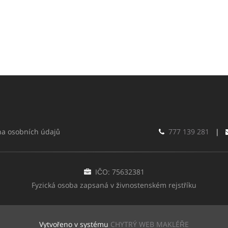
a osobních údajů
777 139 281
|
IČO: 75632381
Fyzická osoba zapsaná v živnostenském rejstříku
Vytvořeno v systému
CHYTRÝ WEB MAKLÉŘE