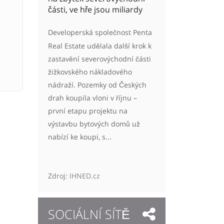
části, ve hře jsou miliardy
Developerská společnost Penta
Real Estate udělala další krok k
zastavění severovýchodní části
žižkovského nákladového
nádraží. Pozemky od Českých
drah koupila vloni v říjnu –
první etapu projektu na
výstavbu bytových domů už
nabízí ke koupi, s...
Zdroj:
IHNED.cz
SOCIÁLNÍ SÍTĚ