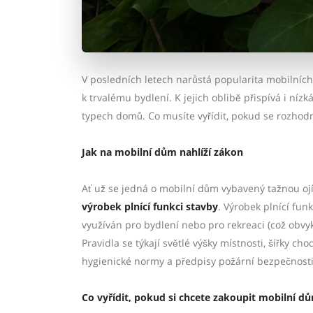
V posledních letech narůstá popularita mobilních
k trvalému bydlení. K jejich oblibě přispívá i ní
typech domů. Co musíte vyřídit, pokud se rozho
Jak na mobilní dům nahlíží zákon
Ať už se jedná o mobilní dům vybavený tažnou oj
výrobek plnící funkci stavby
. Výrobek plnící fu
využíván pro bydlení nebo pro rekreaci (což obvyk
Pravidla se týkají světlé výšky místnosti, šířky c
hygienické normy a předpisy požární bezpečnosti
Co vyřídit, pokud si chcete zakoupit mobilní d