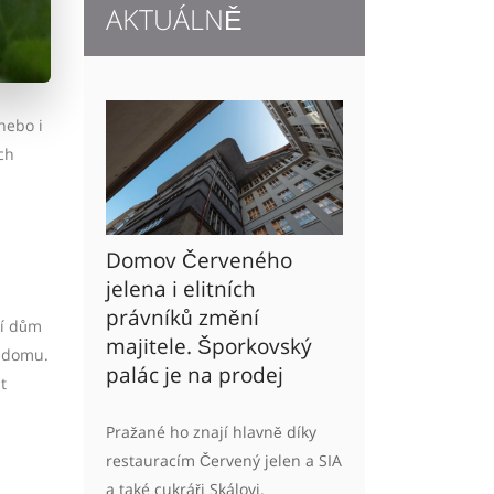
AKTUÁLNĚ
nebo i
ch
Domov Červeného
jelena i elitních
právníků změní
ní dům
majitele. Šporkovský
o domu.
palác je na prodej
t
Pražané ho znají hlavně díky
restauracím Červený jelen a SIA
a také cukráři Skálovi.