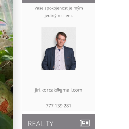
Vaše spokojenost je mým
jediným cílem.
jiri.korcak@gmail.com
777 139 281
REALITY