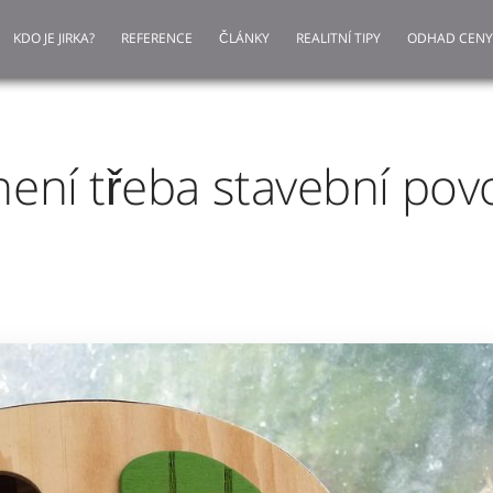
KDO JE JIRKA?
REFERENCE
ČLÁNKY
REALITNÍ TIPY
ODHAD CENY
ení třeba stavební povo