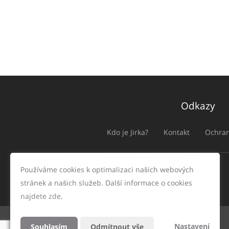
Odkazy
Kdo je Jirka?
Kontakt
Ochran
Používáme cookies k optimalizaci našich webových
stránek a našich služeb. Další informace o cookies
najdete zde
.
Nastavení
Souhlasím
Odmítnout vše