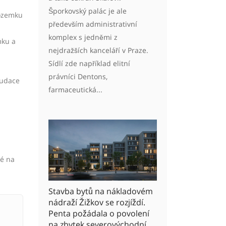
Šporkovský palác je ale
pozemku
především administrativní
komplex s jedněmi z
mku a
nejdražších kanceláří v Praze.
Sídlí zde například elitní
právníci Dentons,
audace
farmaceutická...
né na
Stavba bytů na nákladovém
nádraží Žižkov se rozjíždí.
Penta požádala o povolení
na zbytek severovýchodní