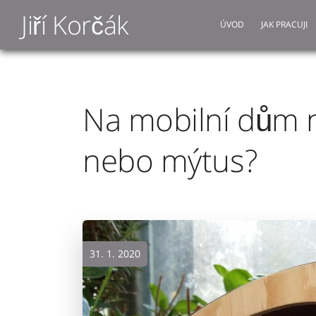
Jiří Korčák
ÚVOD
JAK PRACUJI
Na mobilní dům n
nebo mýtus?
31. 1. 2020