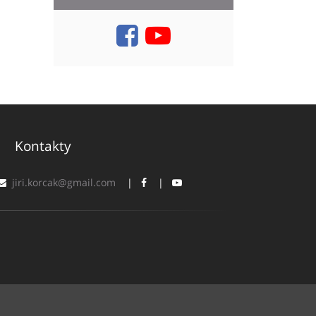
Kontakty
jiri.korcak@gmail.com
|
|