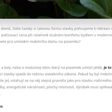
 domů. Stále častěji si takovou formu stavby pořizujeme k rekreaci 
zká pořizovací cena při relativně slušném komfortu bydlení v moderní
dnete pro umístění mobilního domu na pozemku?
í a koly, nebo o modulový dům, který na pozemek umístí jeřáb,
je to
nkci stavby spadá do režimu stavebního zákona. Pokud by byl mobil
le je), vztahují se na něj stejná pravidla jako pro stavbu rodinnéh
hodby, energetické náročnosti, plochy místností. Výrobek musí splňova
.
ům