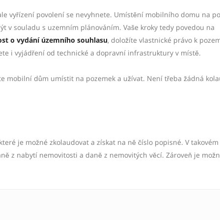
 ale vyřízení povolení se nevyhnete. Umístění mobilního domu na 
ýt v souladu s uzemním plánováním. Vaše kroky tedy povedou na
ost o vydání územního souhlasu
, doložíte vlastnické právo k poze
 i vyjádření od technické a dopravní infrastruktury v místě.
te mobilní dům umístit na pozemek a užívat. Není třeba žádná kol
 které je možné zkolaudovat a získat na ně číslo popisné. V takovém
aně z nabytí nemovitosti a daně z nemovitých věcí. Zároveň je mož