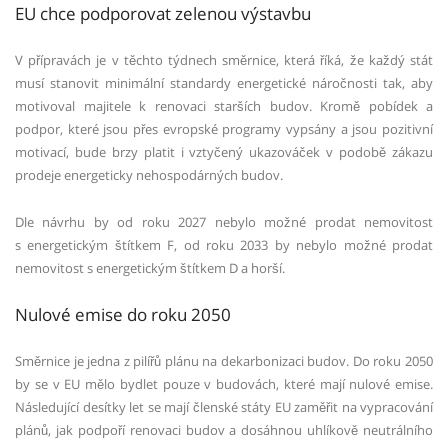
EU chce podporovat zelenou výstavbu
V přípravách je v těchto týdnech směrnice, která říká, že každý stát
musí stanovit minimální standardy energetické náročnosti tak, aby
motivoval majitele k renovaci starších budov. Kromě pobídek a
podpor, které jsou přes evropské programy vypsány a jsou pozitivní
motivací, bude brzy platit i vztyčený ukazováček v podobě zákazu
prodeje energeticky nehospodárných budov.
Dle návrhu by od roku 2027 nebylo možné prodat nemovitost
s energetickým štítkem F, od roku 2033 by nebylo možné prodat
nemovitost s energetickým štítkem D a horší.
Nulové emise do roku 2050
Směrnice je jedna z pilířů plánu na dekarbonizaci budov. Do roku 2050
by se v EU mělo bydlet pouze v budovách, které mají nulové emise.
Následující desítky let se mají členské státy EU zaměřit na vypracování
plánů, jak podpoří renovaci budov a dosáhnou uhlíkově neutrálního