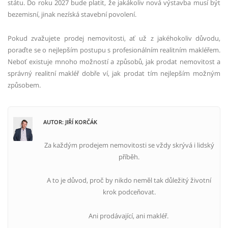
státu. Do roku 2027 bude platit, že jakákoliv nová výstavba musí být
bezemisní, jinak nezíská stavební povolení.
Pokud zvažujete prodej nemovitosti, ať už z jakéhokoliv důvodu,
poraďte se o nejlepším postupu s profesionálním realitním makléřem.
Neboť existuje mnoho možností a způsobů, jak prodat nemovitost a
správný realitní makléř dobře ví, jak prodat tím nejlepším možným
způsobem.
AUTOR: JIŘÍ KORČÁK
Za každým prodejem nemovitosti se vždy skrývá i lidský
příběh.
A to je důvod, proč by nikdo neměl tak důležitý životní
krok podceňovat.
Ani prodávající, ani makléř.