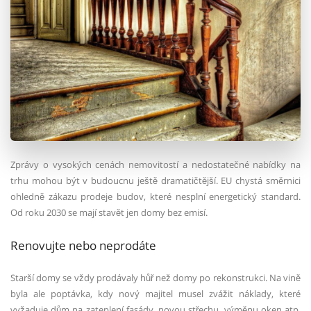
Zprávy o vysokých cenách nemovitostí a nedostatečné nabídky na
trhu mohou být v budoucnu ještě dramatičtější. EU chystá směrnici
ohledně zákazu prodeje budov, které nesplní energetický standard.
Od roku 2030 se mají stavět jen domy bez emisí.
Renovujte nebo neprodáte
Starší domy se vždy prodávaly hůř než domy po rekonstrukci. Na vině
byla ale poptávka, kdy nový majitel musel zvážit náklady, které
vyžaduje dům na zateplení fasády, novou střechu, výměnu oken atp.