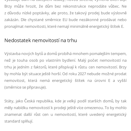
Brzy může hrozit, že dům bez rekonstrukce neprodáte vůbec. Ne
z důvodu nízké poptávky, ale proto, že takový prodej bude výslovně
zakázán. Dle chystané směrnice EU bude nezákonné prodávat nebo
pronajímat nemovitosti, které nemají minimálně energetický štítek E.
Nedostatek nemovitostí na trhu
Výstavba nových bytů a domů probíhá mnohem pomalejším tempem,
než je touha osob po vlastním bydlení. Malý počet nemovitostí na
trhu je jedním z faktorů, které přispívají k růstu cen nemovitostí. Brzy
by mohla být situace ještě horší. Od roku 2027 nebude možné prodat
nemovitost, která nemá energetický štítek na úrovni E a vyšší
(směrnice se připravuje).
Státy, jako Česká republika, kde je velký podíl starších domů, by tak
měly nabídku nemovitostí k prodeji ještě více omezenou. To by mohlo
znamenat další růst cen u nemovitostí, které uvedený energetický
standard splňují.