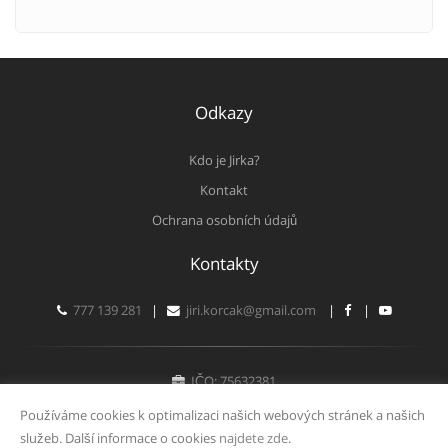
Odkazy
Kdo je Jirka?
Kontakt
Ochrana osobních údajů
Kontakty
777 139 281
|
jiri.korcak@gmail.com
|
|
IČO: 75632381
Fyzická osoba zapsaná v živnostenském rejstříku
Používáme cookies k optimalizaci našich webových stránek a našich
služeb. Další informace o cookies
najdete zde
.