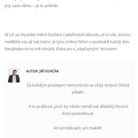
jiný zase vůbec – je to průměr.
Ať už se chystáte měnit bydlení z jakéhokoli důvodu, je to věc, kterou
neděláte zas až tak často. Já tyto změny řeším v podstatě každý den.
Neváhejte se na mě obrátit, třeba jen s „obyčejným“ dotazem.
AUTOR: JIŘÍ KORČÁK
Za každým prodejem nemovitosti se vždy skrývá i lidský
příběh.
A to je důvod, proč by nikdo neměl tak důležitý životní
krok podceňovat.
Ani prodávající, ani makléř.