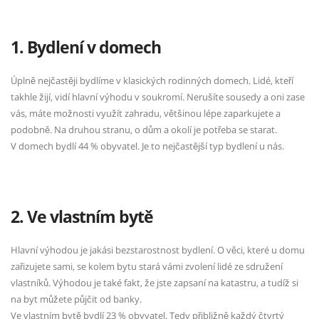
1. Bydlení v domech
Úplně nejčastěji bydlíme v klasických rodinných domech. Lidé, kteří
takhle žijí, vidí hlavní výhodu v soukromí. Nerušíte sousedy a oni zase
vás, máte možnosti využít zahradu, většinou lépe zaparkujete a
podobně. Na druhou stranu, o dům a okolí je potřeba se starat.
V domech bydlí 44 % obyvatel. Je to nejčastější typ bydlení u nás.
2. Ve vlastním bytě
Hlavní výhodou je jakási bezstarostnost bydlení. O věci, které u domu
zařizujete sami, se kolem bytu stará vámi zvolení lidé ze sdružení
vlastníků. Výhodou je také fakt, že jste zapsaní na katastru, a tudíž si
na byt můžete půjčit od banky.
Ve vlastním bytě bydlí 23 % obyvatel. Tedy přibližně každý čtvrtý