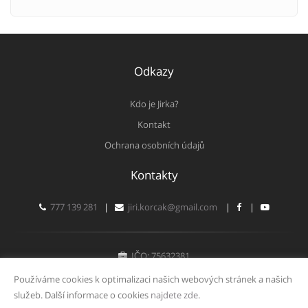
Odkazy
Kdo je Jirka?
Kontakt
Ochrana osobních údajů
Kontakty
777 139 281
|
jiri.korcak@gmail.com
|
|
IČO: 75632381
Fyzická osoba zapsaná v živnostenském rejstříku
Používáme cookies k optimalizaci našich webových stránek a našich
služeb. Další informace o cookies
najdete zde
.