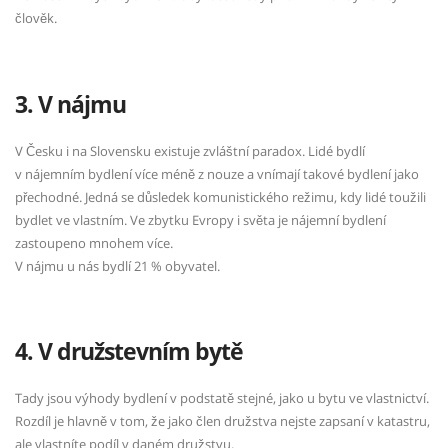
člověk.
3. V nájmu
V Česku i na Slovensku existuje zvláštní paradox. Lidé bydlí
v nájemním bydlení více méně z nouze a vnímají takové bydlení jako
přechodné. Jedná se důsledek komunistického režimu, kdy lidé toužili
bydlet ve vlastním. Ve zbytku Evropy i světa je nájemní bydlení
zastoupeno mnohem více.
V nájmu u nás bydlí 21 % obyvatel.
4. V družstevním bytě
Tady jsou výhody bydlení v podstatě stejné, jako u bytu ve vlastnictví.
Rozdíl je hlavně v tom, že jako člen družstva nejste zapsaní v katastru,
ale vlastníte podíl v daném družstvu.