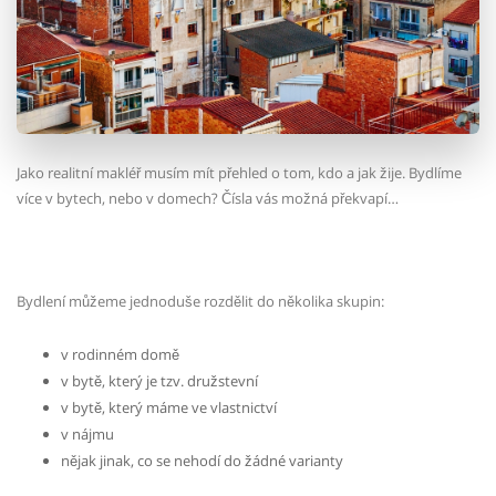
Jako realitní makléř musím mít přehled o tom, kdo a jak žije. Bydlíme
více v bytech, nebo v domech? Čísla vás možná překvapí…
Bydlení můžeme jednoduše rozdělit do několika skupin:
v rodinném domě
v bytě, který je tzv. družstevní
v bytě, který máme ve vlastnictví
v nájmu
nějak jinak, co se nehodí do žádné varianty