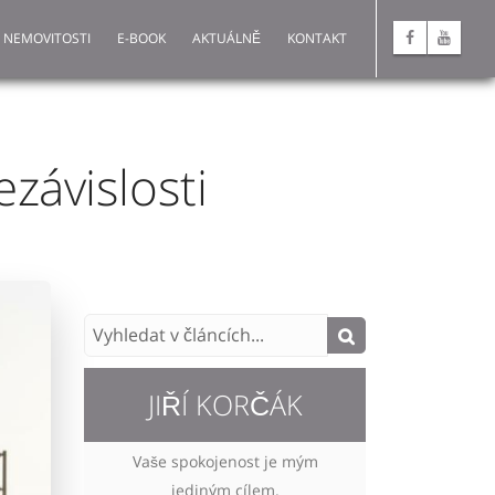
 NEMOVITOSTI
E-BOOK
AKTUÁLNĚ
KONTAKT
ezávislosti
JIŘÍ KORČÁK
Vaše spokojenost je mým
jediným cílem.