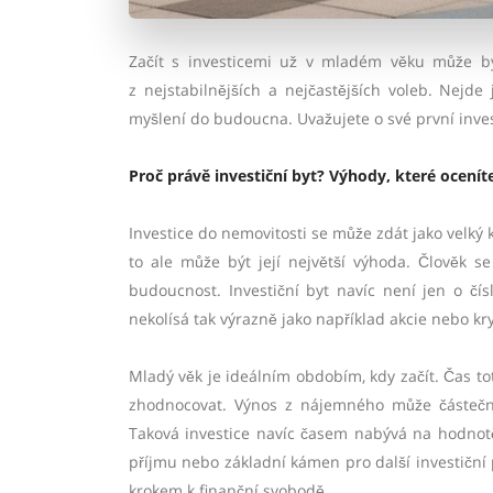
Začít s investicemi už v mladém věku může být
z nejstabilnějších a nejčastějších voleb. Nejd
myšlení do budoucna. Uvažujete o své první investi
Proč právě investiční byt? Výhody, které ocení
Investice do nemovitosti se může zdát jako velký k
to ale může být její největší výhoda. Člověk 
budoucnost. Investiční byt navíc není jen o čísl
nekolísá tak výrazně jako například akcie nebo k
Mladý věk je ideálním obdobím, kdy začít. Čas tot
zhodnocovat. Výnos z nájemného může částečně 
Taková investice navíc časem nabývá na hodnotě
příjmu nebo základní kámen pro další investiční p
krokem k finanční svobodě.