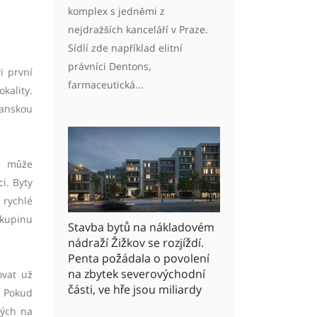
komplex s jedněmi z
nejdražších kanceláří v Praze.
Sídlí zde například elitní
právníci Dentons,
i první
farmaceutická...
kality.
čanskou
ce může
i. Byty
 rychlé
skupinu
Stavba bytů na nákladovém
nádraží Žižkov se rozjíždí.
Penta požádala o povolení
na zbytek severovýchodní
ovat už
části, ve hře jsou miliardy
. Pokud
ných na