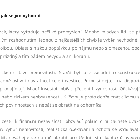
 jak se jim vyhnout
ávazek, který vyžaduje pečlivé promyšlení. Mnoho mladých lidí se př
ým rozhodnutím. Jednou z nejčastějších chyb je výběr nevhodné lo
ší volbou. Oblast s nízkou poptávkou po nájmu nebo s omezenou ob
 prázdný a tím pádem nevydělá ani korunu.
ckého stavu nemovitosti. Starší byt bez zásadní rekonstruk
dně ovlivní návratnost celé investice. Pozor si dejte i na dispozic
ronajímají. Mladí investoři občas přecení i výnosnost. Očekávají
mi nebo rizikem neobsazenosti. Klíčové je proto dobře znát cílovou 
ch povinnostech a nebát se obrátit na odborníka.
cestě k finanční nezávislosti, obzvlášť pokud o ní začnete uvaž
 výběr nemovitosti, realistická očekávání a ochota se vzdělávat
začít, neváhejte se na mě obrátit prostřednictvím kontaktů uvede