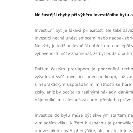
Nejčastější chyby při výběru investičního bytu a
Investiční byt je lákavá příležitost, ale také z
investici nechá unést emocemi nebo naopak zbrkl
Ne vždy je totiž nejlevnější nabídka tou nejlep
vybaveností může znamenat, že byt bude dlouho
Dalším častým přešlapem je podcenění techni
vyžadovat vyšší investice hned po koupi, což zása
s nepraktickým uspořádáním místností se hůře p
zisky, aniž by počítali s reálnými náklady, daně
nájemníků, mít alespoň základní přehled o právní
Investice do bytu může být skvělým startem na 
v mladším věku. Klíčem k úspěchu je promyšlený
o investičním bytě přemýšlíte, ale nevíte, kde 