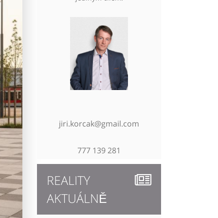
jiri.korcak@gmail.com
777 139 281
REALITY
AKTUÁLNĚ