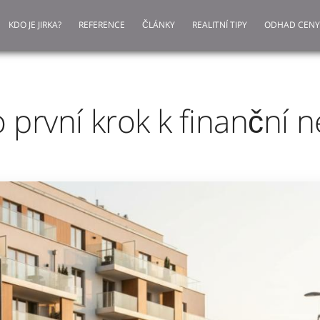
KDO JE JIRKA?
REFERENCE
ČLÁNKY
REALITNÍ TIPY
ODHAD CENY
o první krok k finanční n