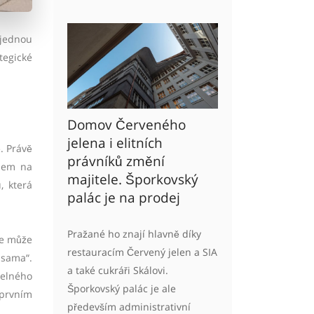
 jednou
tegické
Domov Červeného
jelena i elitních
ě. Právě
právníků změní
edem na
majitele. Šporkovský
, která
palác je na prodej
Pražané ho znají hlavně díky
se může
restauracím Červený jelen a SIA
 sama“.
a také cukráři Skálovi.
delného
Šporkovský palác je ale
 prvním
především administrativní