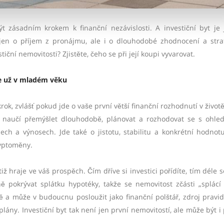
 zásadním krokem k finanční nezávislosti. A investiční byt je
e jen o příjem z pronájmu, ale i o dlouhodobé zhodnocení a stra
ční nemovitosti? Zjistěte, čeho se při její koupi vyvarovat.
te už v mladém věku
rok, zvlášť pokud jde o vaše první větší finanční rozhodnutí v život
se naučí přemýšlet dlouhodobě, plánovat a rozhodovat se s ohl
ech a výnosech. Jde také o jistotu, stabilitu a konkrétní hodnotu
ryptoměny.
iž hraje ve váš prospěch. Čím dříve si investici pořídíte, tím déle 
pokrývat splátku hypotéky, takže se nemovitost zčásti „splácí
 a může v budoucnu posloužit jako finanční polštář, zdroj pravi
lány. Investiční byt tak není jen první nemovitostí, ale může být i