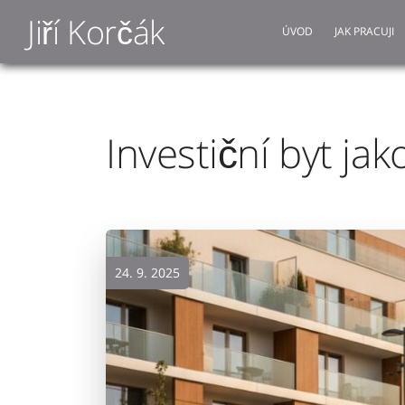
Jiří Korčák
ÚVOD
JAK PRACUJI
Investiční byt jak
24. 9. 2025