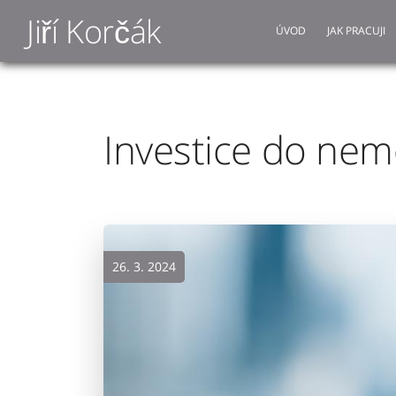
Jiří Korčák
ÚVOD
JAK PRACUJI
Investice do nemo
26. 3. 2024