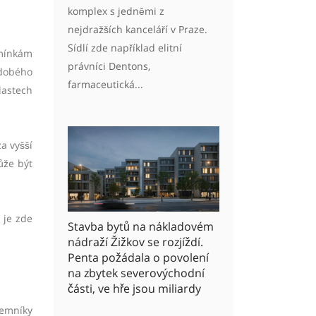
komplex s jedněmi z
nejdražších kanceláří v Praze.
Sídlí zde například elitní
dmínkám
právníci Dentons,
odobého
farmaceutická...
lastech
a vyšší
ůže být
 je zde
Stavba bytů na nákladovém
nádraží Žižkov se rozjíždí.
Penta požádala o povolení
na zbytek severovýchodní
části, ve hře jsou miliardy
jemníky