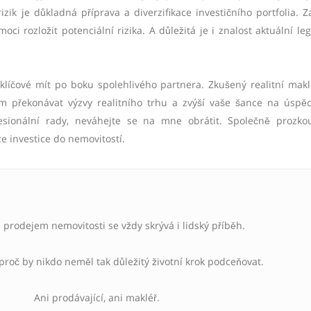
izik je důkladná příprava a diverzifikace investičního portfolia. Z
i rozložit potenciální rizika. A důležitá je i znalost aktuální legi
e klíčové mít po boku spolehlivého partnera. Zkušený realitní mak
m překonávat výzvy realitního trhu a zvýší vaše šance na úspě
ofesionální rady, neváhejte se na mne obrátit. Společně proz
rze investice do nemovitostí.
prodejem nemovitosti se vždy skrývá i lidský příběh.
 proč by nikdo neměl tak důležitý životní krok podceňovat.
Ani prodávající, ani makléř.