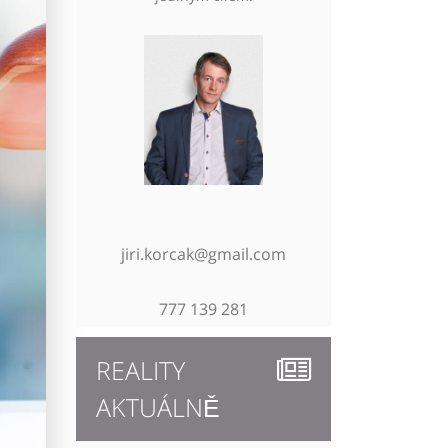
jiri.korcak@gmail.com
777 139 281
REALITY
AKTUÁLNĚ