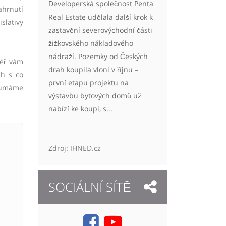
Developerská společnost Penta
ahrnutí
Real Estate udělala další krok k
slativy
zastavění severovýchodní části
žižkovského nákladového
nádraží. Pozemky od Českých
léř vám
drah koupila vloni v říjnu –
ch s co
první etapu projektu na
koumáme
výstavbu bytových domů už
nabízí ke koupi, s...
Zdroj:
IHNED.cz
SOCIÁLNÍ SÍTĚ