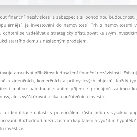
ut finanční nezávislosti a zabezpečit si pohodlnou budoucnost.
populárnější, je investování do nemovitostí. Trh s nemovitostmi 
sou ochotni se vzdělávat a strategicky přistupovat ke svým investicí
ukci staršího domu s následným prodejem.
uje atraktivní příležitost k dosažení finanční nezávislosti. Existuj
četně rezidenčních, komerčních a průmyslových objektů. Každý typ
itosti mohou nabídnout stabilní příjem z pronájmů, zatímco k
sy, ale s vyšší úrovní rizika a počátečních investic.
 a identifikace oblastí s potenciálem růstu nebo s vysokou po
ncování. Rozhodnutí mezi vlastním kapitálem a využitím hypoték či
tu investice.