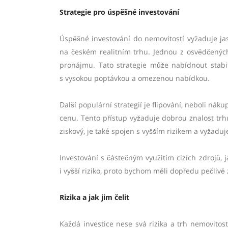
Strategie pro úspěšné investování
Úspěšné investování do nemovitostí vyžaduje ja
na českém realitním trhu. Jednou z osvědčenýc
pronájmu. Tato strategie může nabídnout stabil
s vysokou poptávkou a omezenou nabídkou.
Další populární strategií je flipování, neboli ná
cenu. Tento přístup vyžaduje dobrou znalost trh
ziskový, je také spojen s vyšším rizikem a vyžaduj
Investování s částečným využitím cizích zdrojů, 
i vyšší riziko, proto bychom měli dopředu pečlivě z
Rizika a jak jim čelit
Každá investice nese svá rizika a trh nemovitos