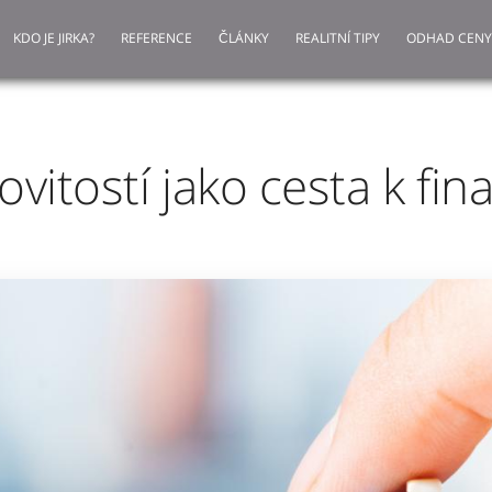
KDO JE JIRKA?
REFERENCE
ČLÁNKY
REALITNÍ TIPY
ODHAD CENY
vitostí jako cesta k fina