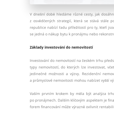
V dnešní době hledáme různé cesty, jak dosáhno
z osvědčených strategií, která se stává stále 
republice nabízí řadu příležitostí pro ty, kteří j
se jedná o nákup bytu k pronájmu nebo rekonstr
Základy investování do nemovitostí
Investování do nemovitostí na českém trhu představ
typy nemovitostí, do kterých lze investovat, v
jedinečné možnosti a výzvy. Rezidenční nemov
a průmyslové nemovitosti mohou nabízet vyšší výno
Vaším prvním krokem by měla být analýza trhu
po pronájmech. Dalším klíčovým aspektem je fina
forem financování může výrazně ovlivnit rentabili