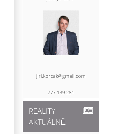
jiri.korcak@gmail.com
777 139 281
REALITY
AKTUÁLNĚ