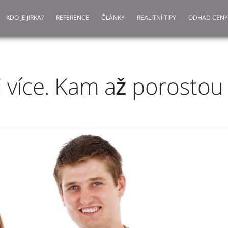
KDO JE JIRKA?
REFERENCE
ČLÁNKY
REALITNÍ TIPY
ODHAD CENY
i více. Kam až porostou