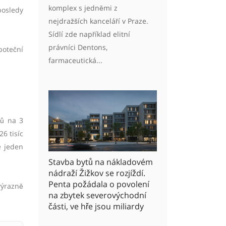
komplex s jedněmi z
posledy
nejdražších kanceláří v Praze.
Sídlí zde například elitní
právníci Dentons,
poteční
farmaceutická...
rů na 3
26 tisíc
e jeden
Stavba bytů na nákladovém
nádraží Žižkov se rozjíždí.
Penta požádala o povolení
výrazně
na zbytek severovýchodní
části, ve hře jsou miliardy