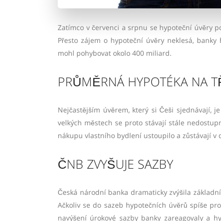
Zatímco v červenci a srpnu se hypoteční úvěry po
Přesto zájem o hypoteční úvěry neklesá, banky 
mohl pohybovat okolo 400 miliard.
PRŮMĚRNÁ HYPOTÉKA NA TŘ
Nejčastějším úvěrem, který si Češi sjednávají, j
velkých městech se proto stávají stále nedostupn
nákupu vlastního bydlení ustoupilo a zůstávají 
ČNB ZVYŠUJE SAZBY
Česká národní banka dramaticky zvýšila základní
Ačkoliv se do sazeb hypotečních úvěrů spíše prom
navýšení úrokové sazby banky zareagovaly a hyp