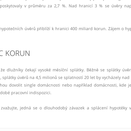
y poskytovaly v průměru za 2,7 %. Nad hranicí 3 % se úvěry na
ypotečních úvěrů přiblíží k hranici 400 miliard korun. Zájem o hy
ÍC KORUN
, že dlužníky čekají vysoké měsíční splátky. Běžně se splátky úvě
c, splátky úvěrů na 4,5 milionů se splatností 20 let by vycházely nad 
ohou dovolit single domácnosti nebo například domácnosti, kde j
dobé pracovní indispozici.
ě zvažujte, jedná se o dlouhodobý závazek a splácení hypotéky 