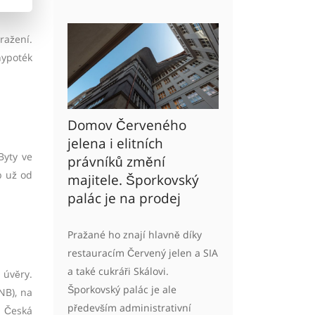
ražení.
hypoték
Domov Červeného
jelena i elitních
Byty ve
právníků změní
b už od
majitele. Šporkovský
palác je na prodej
Pražané ho znají hlavně díky
restauracím Červený jelen a SIA
a také cukráři Skálovi.
 úvěry.
Šporkovský palác je ale
NB), na
především administrativní
a Česká