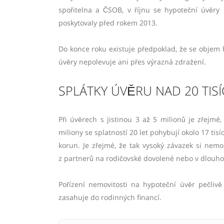
spořitelna a ČSOB, v říjnu se hypoteční úvěr
poskytovaly před rokem 2013.
Do konce roku existuje předpoklad, že se objem h
úvěry nepolevuje ani přes výrazná zdražení.
SPLÁTKY ÚVĚRU NAD 20 TIS
Při úvěrech s jistinou 3 až 5 milionů je zřejmé
miliony se splatností 20 let pohybují okolo 17 tisí
korun. Je zřejmé, že tak vysoký závazek si nem
z partnerů na rodičovské dovolené nebo v dlouho
Pořízení nemovitosti na hypoteční úvěr pečliv
zasahuje do rodinných financí.