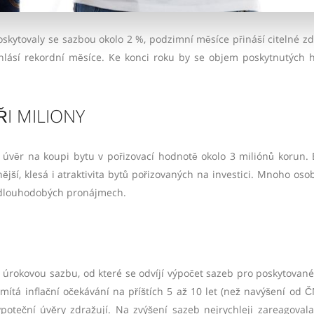
skytovaly se sazbou okolo 2 %, podzimní měsíce přináší citelné zd
hlásí rekordní měsíce. Ke konci roku by se objem poskytnutých 
I MILIONY
e úvěr na koupi bytu v pořizovací hodnotě okolo 3 miliónů korun. 
ější, klesá i atraktivita bytů pořizovaných na investici. Mnoho oso
v dlouhodobých pronájmech.
 úrokovou sazbu, od které se odvíjí výpočet sazeb pro poskytované
ítá inflační očekávání na příštích 5 až 10 let (než navýšení od Č
oteční úvěry zdražují. Na zvýšení sazeb nejrychleji zareagoval