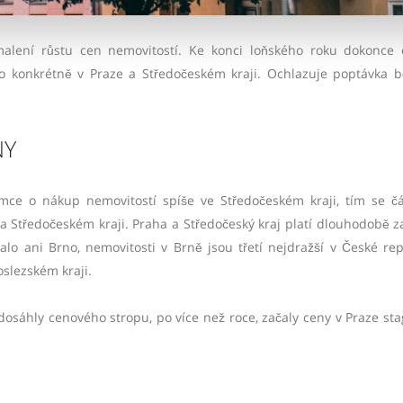
lení růstu cen nemovitostí. Ke konci loňského roku dokonce 
to konkrétně v Praze a Středočeském kraji. Ochlazuje poptávka 
NY
mce o nákup nemovitostí spíše ve Středočeském kraji, tím se č
a Středočeském kraji. Praha a Středočeský kraj platí dlouhodobě z
lo ani Brno, nemovitosti v Brně jsou třetí nejdražší v České rep
oslezském kraji.
osáhly cenového stropu, po více než roce, začaly ceny v Praze sta