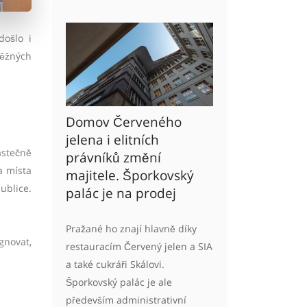
došlo i
běžných
Domov Červeného
jelena i elitních
ástečně
právníků změní
a místa
majitele. Šporkovský
ublice.
palác je na prodej
Pražané ho znají hlavně díky
gnovat,
restauracím Červený jelen a SIA
a také cukráři Skálovi.
Šporkovský palác je ale
především administrativní