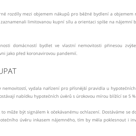
patrné rozdíly mezi objemem nákupů pro běžné bydlení a objemem
zaznamenali limitovanou kupní sílu a orientaci spíše na nájemní b
osti domácností bydlet ve vlastní nemovitosti přinesou zvýš
vni jako před koronavirovou pandemií.
UPAT
nemovitostí, vydala nařízení pro přísnější pravidla u hypotečních
ostávají nabídku hypotečních úvěrů s úrokovou mírou blížící se 5 %
r, to může být signálem k očekávanému ochlazení. Dostáváme se d
otečního úvěru inkasem nájemného, tím by měla poklesnout i inv