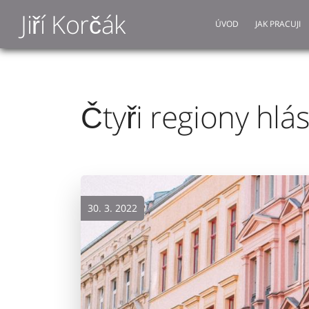
Jiří Korčák
ÚVOD
JAK PRACUJI
Čtyři regiony hlá
30. 3. 2022