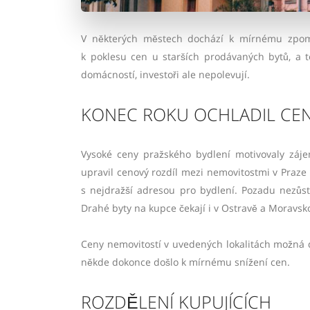
V některých městech dochází k mírnému zpoma
k poklesu cen u starších prodávaných bytů, a 
domácností, investoři ale nepolevují.
KONEC ROKU OCHLADIL CE
Vysoké ceny pražského bydlení motivovaly záje
upravil cenový rozdíl mezi nemovitostmi v Praze 
s nejdražší adresou pro bydlení. Pozadu nezůsta
Drahé byty na kupce čekají i v Ostravě a Moravsk
Ceny nemovitostí v uvedených lokalitách možná d
někde dokonce došlo k mírnému snížení cen.
ROZDĚLENÍ KUPUJÍCÍCH