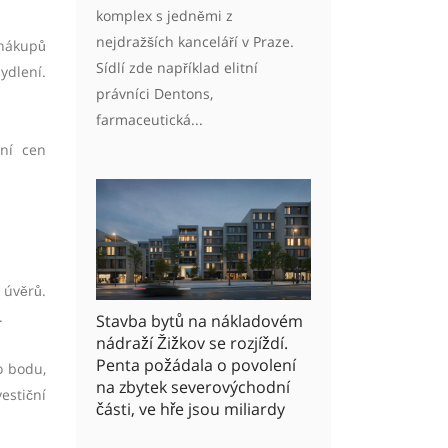
komplex s jedněmi z
nejdražších kanceláří v Praze.
 nákupů
Sídlí zde například elitní
ydlení.
právníci Dentons,
farmaceutická...
ení cen
 úvěrů.
.
Stavba bytů na nákladovém
nádraží Žižkov se rozjíždí.
Penta požádala o povolení
o bodu,
na zbytek severovýchodní
estiční
části, ve hře jsou miliardy