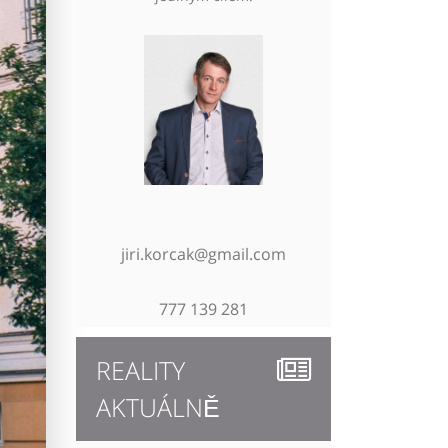
jiri.korcak@gmail.com
777 139 281
REALITY
AKTUÁLNĚ