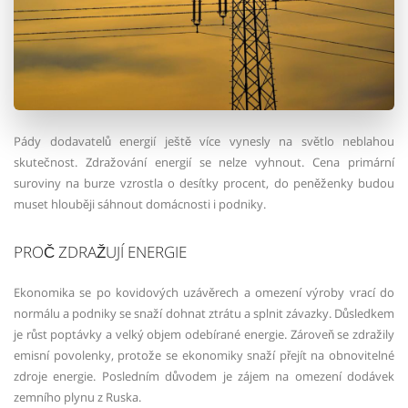
Pády dodavatelů energií ještě více vynesly na světlo neblahou
skutečnost. Zdražování energií se nelze vyhnout. Cena primární
suroviny na burze vzrostla o desítky procent, do peněženky budou
muset hlouběji sáhnout domácnosti i podniky.
PROČ ZDRAŽUJÍ ENERGIE
Ekonomika se po kovidových uzávěrech a omezení výroby vrací do
normálu a podniky se snaží dohnat ztrátu a splnit závazky. Důsledkem
je růst poptávky a velký objem odebírané energie. Zároveň se zdražily
emisní povolenky, protože se ekonomiky snaží přejít na obnovitelné
zdroje energie. Posledním důvodem je zájem na omezení dodávek
zemního plynu z Ruska.