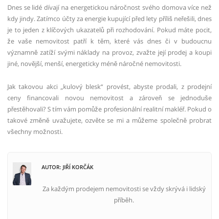
Dnes se lidé dívají na energetickou náročnost svého domova více než
kdy jindy. Zatímco účty za energie kupující před lety příliš neřešili, dnes
je to jeden z klíčových ukazatelů při rozhodování. Pokud máte pocit,
že vaše nemovitost patří k těm, které vás dnes či v budoucnu
významně zatíží svými náklady na provoz, zvažte její prodej a koupi
jiné, novější, menší, energeticky méně náročné nemovitosti.
Jak takovou akci „kulový blesk“ provést, abyste prodali, z prodejní
ceny financovali novou nemovitost a zároveň se jednoduše
přestěhovali? S tím vám pomůže profesionální realitní makléř. Pokud o
takové změně uvažujete, ozvěte se mi a můžeme společně probrat
všechny možnosti.
AUTOR: JIŘÍ KORČÁK
Za každým prodejem nemovitosti se vždy skrývá i lidský
příběh.