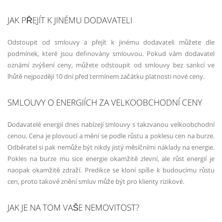
JAK PŘEJÍT K JINÉMU DODAVATELI
Odstoupit od smlouvy a přejít k jinému dodavateli můžete dle
podmínek, které jsou definovány smlouvou. Pokud vám dodavatel
oznámí zvýšení ceny, můžete odstoupit od smlouvy bez sankcí ve
lhůtě nejpozději 10 dní před termínem začátku platnosti nové ceny.
SMLOUVY O ENERGIÍCH ZA VELKOOBCHODNÍ CENY
Dodavatelé energií dnes nabízejí smlouvy s takzvanou velkoobchodní
cenou. Cena je plovoucí a mění se podle růstu a poklesu cen na burze.
Odběratel si pak nemůže být nikdy jistý měsíčními náklady na energie.
Pokles na burze mu sice energie okamžitě zlevní, ale růst energií je
naopak okamžitě zdraží. Predikce se kloní spíše k budoucímu růstu
cen, proto takové znění smluv může být pro klienty rizikové.
JAK JE NA TOM VAŠE NEMOVITOST?