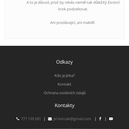
A to je důvod, proč by nikdo neměl tak důležitý životní
krok podceňovat.
Ani prodávající, ani makléř.
Odkazy
Kdo je Jirka?
Kontakt
Ochrana osobních údajů
Kontakty
777 139 281
|
jiri.korcak@gmail.com
|
|