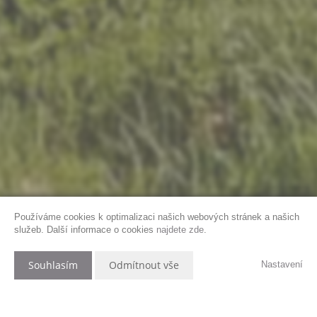
Používáme cookies k optimalizaci našich webových stránek a našich
služeb. Další informace o cookies
najdete zde
.
Souhlasím
Odmítnout vše
Nastavení